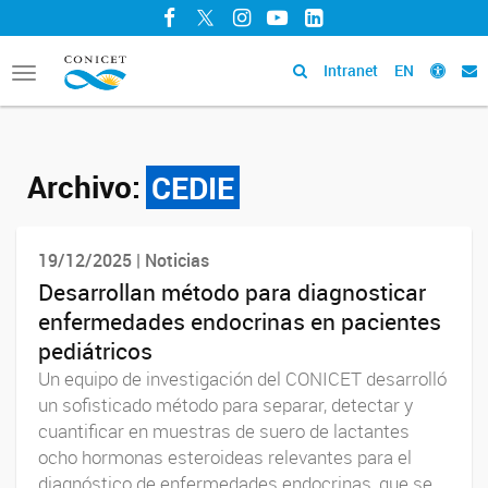
Facebook
Twitter
Instagram
YouTube
LinkedIn
Intranet
EN
Toggle
navigation
Archivo:
CEDIE
19/12/2025 | Noticias
Desarrollan método para diagnosticar
enfermedades endocrinas en pacientes
pediátricos
Un equipo de investigación del CONICET desarrolló
un sofisticado método para separar, detectar y
cuantificar en muestras de suero de lactantes
ocho hormonas esteroideas relevantes para el
diagnóstico de enfermedades endocrinas, que se