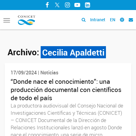
Facebook
Twitter
Instagram
YouTube
LinkedIn
Intranet
EN
Toggle
navigation
Archivo:
Cecilia Apaldetti
17/09/2024 | Noticias
“Donde nace el conocimiento”: una
producción documental con científicos
de todo el país
La productora audiovisual del Consejo Nacional de
Investigaciones Científicas y Técnicas (CONICET)
– CONICET Documental de la Dirección de
Relaciones Institucionales lanzó en agosto Donde
nace el conocimiento, una serie de micro