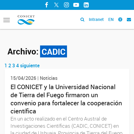
Facebook
Twitter
Instagram
YouTube
LinkedIn
Intranet
EN
Toggle
navigation
Archivo:
CADIC
1
2
3
4
siguiente
Navegador de artículos
15/04/2026 | Noticias
El CONICET y la Universidad Nacional
de Tierra del Fuego firmaron un
convenio para fortalecer la cooperación
científica
En un acto realizado en el Centro Austral de
Investigaciones Científicas (CADIC, CONICET) en
la ciudad de Ushuaia, Provincia de Tierra del Fuego,