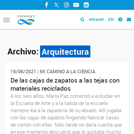
Facebook
Twitter
Instagram
YouTube
LinkedIn
Intranet
EN
Toggle
navigation
Archivo:
Arquitectura
16/06/2021 | MI CAMINO A LA CIENCIA
De las cajas de zapatos a las tejas con
materiales reciclados
A los seis años, María Paz comenzó a estudiar en
la Escuela de Arte y a la salida de la escuela
siempre iba a la zapatería de su abuelo. Allí jugaba
con las cajas de zapatos fingiendo fabricar casas
de cartón con ellas. Más tarde se daría cuenta que
en ese momento descubrió que le gustaba mucho