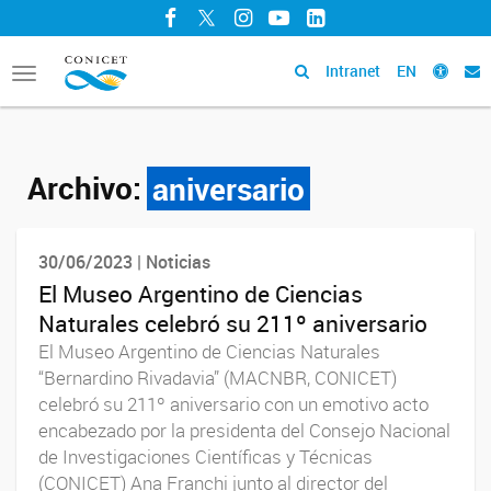
Facebook
Twitter
Instagram
YouTube
LinkedIn
Intranet
EN
Toggle
navigation
Archivo:
aniversario
30/06/2023 | Noticias
El Museo Argentino de Ciencias
Naturales celebró su 211º aniversario
El Museo Argentino de Ciencias Naturales
“Bernardino Rivadavia” (MACNBR, CONICET)
celebró su 211º aniversario con un emotivo acto
encabezado por la presidenta del Consejo Nacional
de Investigaciones Científicas y Técnicas
(CONICET) Ana Franchi junto al director del