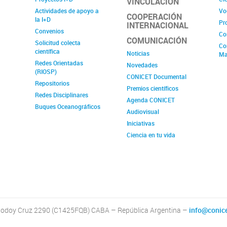
VINCULACIÓN
Actividades de apoyo a
Vo
COOPERACIÓN
la I+D
Pr
INTERNACIONAL
Convenios
Co
COMUNICACIÓN
Solicitud colecta
Co
científica
Noticias
Ma
Redes Orientadas
Novedades
(RIOSP)
CONICET Documental
Repositorios
Premios científicos
Redes Disciplinares
Agenda CONICET
Buques Oceanográficos
Audiovisual
Iniciativas
Ciencia en tu vida
odoy Cruz 2290 (C1425FQB) CABA – República Argentina –
info@conice