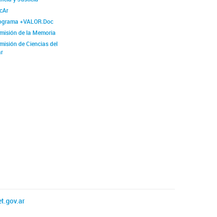
cAr
ograma +VALOR.Doc
misión de la Memoria
misión de Ciencias del
r
t.gov.ar