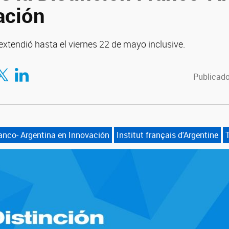
ación
 extendió hasta el viernes 22 de mayo inclusive.
tir en Facebook
mpartir en Twitter
Compartir en LinkedIn
Publicado
ranco- Argentina en Innovación
Institut français d'Argentine