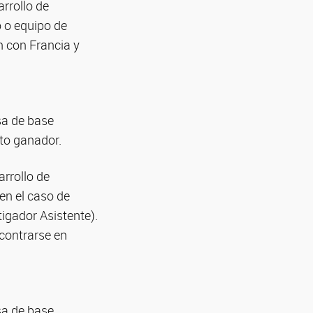
rrollo de
o o equipo de
n con Francia y
sa de base
cto ganador.
arrollo de
en el caso de
igador Asistente).
ncontrarse en
sa de base