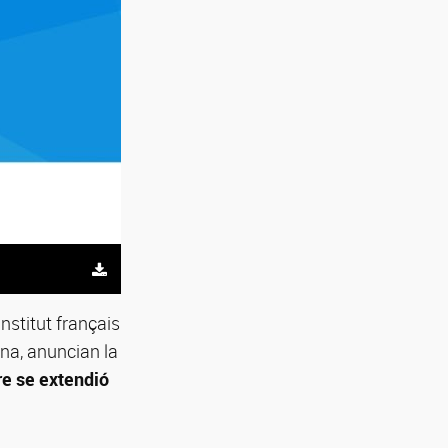
nstitut français
na, anuncian la
re se extendió