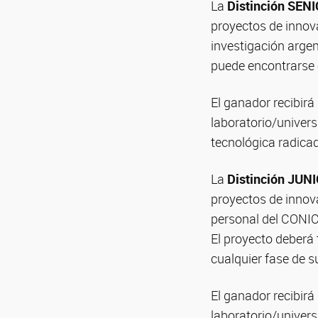
La
Distinción SEN
proyectos de innov
investigación argen
puede encontrarse e
El ganador recibirá
laboratorio/univer
tecnológica radica
La
Distinción JUN
proyectos de innova
personal del CONICE
El proyecto deberá
cualquier fase de s
El ganador recibirá
laboratorio/univer