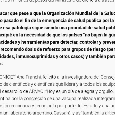
acar que pese a que la Organización Mundial de la Salu
pasado el fin de la emergencia de salud pública por l
 esa patología sigue siendo una prioridad de salud públ
capié en la necesidad de que los países “no bajen la gua
cidades y herramientas para detectar, controlar y preven
 recomendó dosis de refuerzo para grupos de riesgo (pe
lidades, inmunosuprimidas y otros casos) y también par
s.
ONICET Ana Franchi, felicitó a la investigadora del Consej
 de científicos y científicas que lidera y a todos los equip
 desarrollo de ARVAC: “Hoy es un día de alegría y orgullo, 
entina por la concreción de una vacuna realizada íntegrame
ersión en ciencia y tecnología por parte del Estado y una ar
n un laboratorio argentino, Cassará, y así también la artic