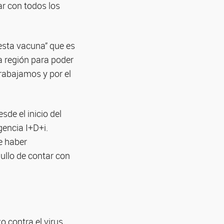
ar con todos los
 esta vacuna” que es
a región para poder
 trabajamos y por el
de el inicio del
gencia I+D+i.
e haber
ullo de contar con
o contra el virus