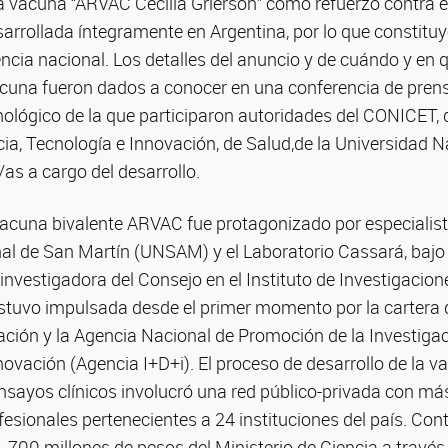
la vacuna “ARVAC Cecilia Grierson” como refuerzo contra e
arrollada íntegramente en Argentina, por lo que constitu
iencia nacional. Los detalles del anuncio y de cuándo y e
vacuna fueron dados a conocer en una conferencia de prens
nológico de la que participaron autoridades del CONICET, d
ia, Tecnología e Innovación, de Salud,de la Universidad 
/as a cargo del desarrollo.
 vacuna bivalente ARVAC fue protagonizado por especialis
al de San Martín (UNSAM) y el Laboratorio Cassará, bajo 
investigadora del Consejo en el Instituto de Investigacio
estuvo impulsada desde el primer momento por la cartera 
ción y la Agencia Nacional de Promoción de la Investigaci
novación (Agencia I+D+i). El proceso de desarrollo de la v
ensayos clínicos involucró una red público-privada con m
ofesionales pertenecientes a 24 instituciones del país. Con
.700 millones de pesos del Ministerio de Ciencia a través