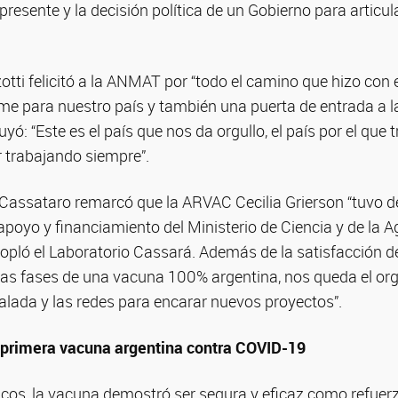
presente y la decisión política de un Gobierno para articul
zotti felicitó a la ANMAT por “todo el camino que hizo con
me para nuestro país y también una puerta de entrada a l
uyó: “Este es el país que nos da orgullo, el país por el que
 trabajando siempre”.
 Cassataro remarcó que la ARVAC Cecilia Grierson “tuvo des
apoyo y financiamiento del Ministerio de Ciencia y de la A
pló el Laboratorio Cassará. Además de la satisfacción d
as fases de una vacuna 100% argentina, nos queda el org
alada y las redes para encarar nuevos proyectos”.
a primera vacuna argentina contra COVID-19
icos, la vacuna demostró ser segura y eficaz como refuerz