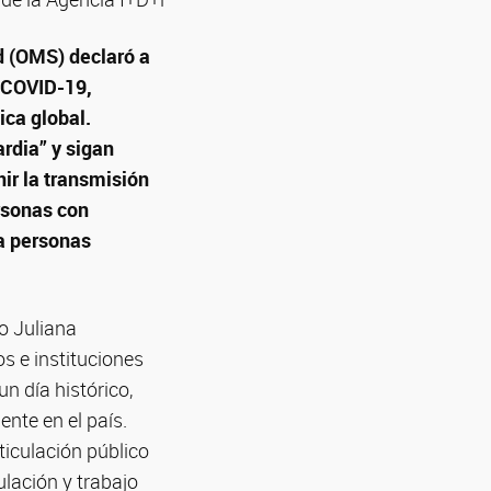
d (OMS) declaró a
a COVID-19,
ica global.
rdia” y sigan
ir la transmisión
rsonas con
a personas
o Juliana
os e instituciones
un día histórico,
nte en el país.
ticulación público
ulación y trabajo