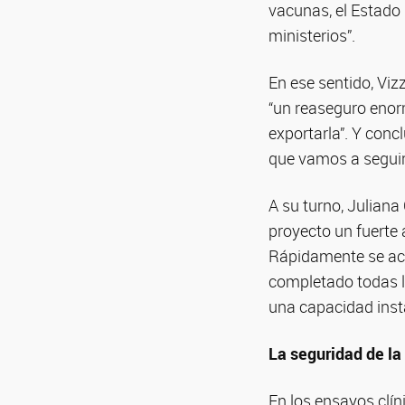
vacunas, el Estado 
ministerios”.
En ese sentido, Viz
“un reaseguro enor
exportarla”. Y concl
que vamos a seguir
A su turno, Juliana
proyecto un fuerte 
Rápidamente se aco
completado todas l
una capacidad inst
La seguridad de l
En los ensayos clín