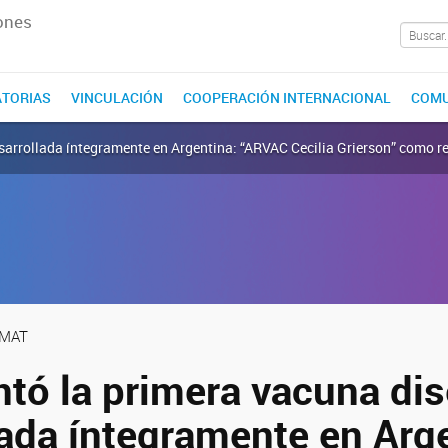
ones
TORIAS
VINCULACIÓN
COOPERACIÓN INTERNACIONAL
COMU
esarrollada íntegramente en Argentina: “ARVAC Cecilia Grierson” como r
NMAT
ntó la primera vacuna di
lada íntegramente en Arg