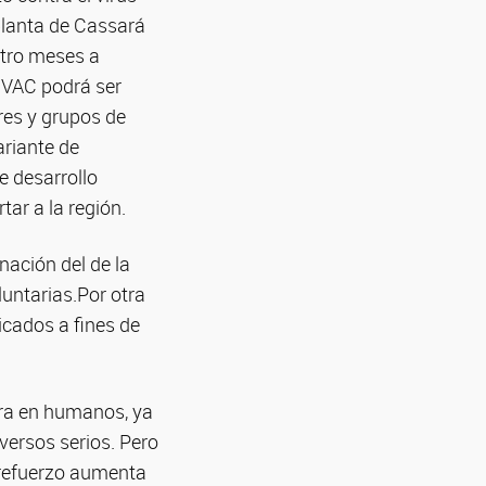
lanta de Cassará
atro meses a
ARVAC podrá ser
res y grupos de
ariante de
e desarrollo
tar a la región.
nación del de la
luntarias.Por otra
licados a fines de
ura en humanos, ya
dversos serios. Pero
 refuerzo aumenta