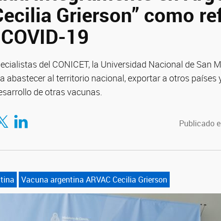
ecilia Grierson” como re
l COVID-19
ecialistas del CONICET, la Universidad Nacional de San Ma
a abastecer al territorio nacional, exportar a otros países
esarrollo de otras vacunas.
tir en Facebook
mpartir en Twitter
Compartir en LinkedIn
Publicado e
tina
Vacuna argentina ARVAC Cecilia Grierson