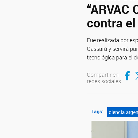
“ARVAC C
contra e
Fue realizada por esp
Cassará y servirá par
tecnológica para el d
Compar
Co
Compartir en
redes sociales
Tags:
ciencia argen