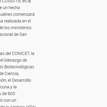
l COVID-19; es la
ye un hecho
n quiénes comenzará
a realizada en el
e los ministerios
Nacional de San
tas del CONICET, la
el liderazgo de
nes Biotecnológicas
de Ciencia,
ón, el Desarrollo
acuna y la
ás de 600
tó con un
 de la Agencia I+D+i