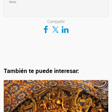
Aires.
Compartir
Compartir en Facebook
Compartir en Twitter
Compartir en LinkedIn
También te puede interesar: