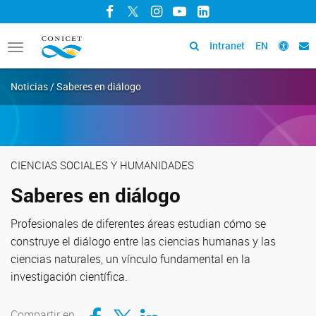
Facebook
Twitter
Instagram
YouTube
LinkedIn
Intranet
EN
Toggle
navigation
Noticias / Saberes en diálogo
CIENCIAS SOCIALES Y HUMANIDADES
Saberes en diálogo
Profesionales de diferentes áreas estudian cómo se
construye el diálogo entre las ciencias humanas y las
ciencias naturales, un vínculo fundamental en la
investigación científica.
Compartir en Facebook
Compartir en Twitter
Compartir en LinkedIn
Compartir en