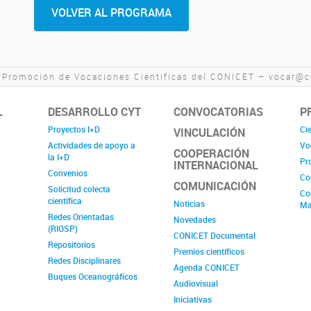
VOLVER AL PROGRAMA
 Promoción de Vocaciones Científicas del CONICET – vocar@co
L
DESARROLLO CYT
CONVOCATORIAS
P
Proyectos I+D
Cie
VINCULACIÓN
Actividades de apoyo a
Vo
COOPERACIÓN
la I+D
Pr
INTERNACIONAL
Convenios
Co
COMUNICACIÓN
Solicitud colecta
Co
científica
Noticias
Ma
Redes Orientadas
Novedades
(RIOSP)
CONICET Documental
Repositorios
Premios científicos
Redes Disciplinares
Agenda CONICET
Buques Oceanográficos
Audiovisual
Iniciativas