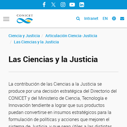
Facebook
Twitter
Instagram
YouTube
LinkedIn
Intranet
EN
Toggle
navigation
Ciencia y Justicia
Articulación Ciencia-Justicia
Las Ciencias y la Justicia
Las Ciencias y la Justicia
La contribución de las Ciencias a la Justicia se
produce por una decisión estratégica del Directorio del
CONICET y del Ministerio de Ciencia, Tecnología e
Innovación tendiente a lograr que sus productos
puedan convertirse en insumos estratégicos para la
formulación de políticas y acciones que mejoren el
sistema de Justicia, y que sean útiles a las distintas