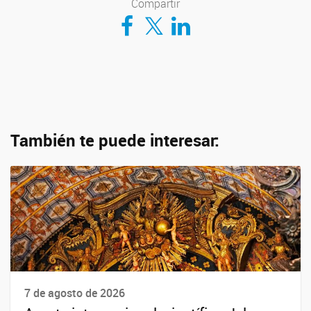
Compartir
Compartir en Facebook
Compartir en Twitter
Compartir en LinkedIn
También te puede interesar:
7 de agosto de 2026