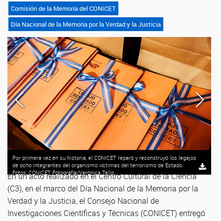
Comisión de la Memoria del CONICET
Día Nacional de la Memoria por la Verdad y la Justicia
Por primera vez en su historia, el CONICET reparó y reconstruyó los legajos
de ocho integrantes del organismo víctimas del terrorismo de Estado.
Fotos: CONICET Fotografía/Verónica Tello.
En un acto realizado en el Centro Cultural de la Ciencia
(C3), en el marco del Día Nacional de la Memoria por la
Verdad y la Justicia, el Consejo Nacional de
Investigaciones Científicas y Técnicas (CONICET) entregó