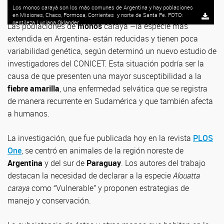
Los monos carayá son los más comunes de Argentina y hay poblaciones
en Misiones, Chaco, Formosa, Corrientes y norte de Santa Fe. FOTO:
gentileza Luciana Oklander
Las poblaciones de
monos
carayá –la especie más
extendida en Argentina- están reducidas y tienen poca
variabilidad genética, según determinó un nuevo estudio de
investigadores del CONICET. Esta situación podría ser la
causa de que presenten una mayor susceptibilidad a la
fiebre amarilla
, una enfermedad selvática que se registra
de manera recurrente en Sudamérica y que también afecta
a humanos.
La investigación, que fue publicada hoy en la revista
PLOS
One
, se centró en animales de la región noreste de
Argentina
y del sur de
Paraguay
. Los autores del trabajo
destacan la necesidad de declarar a la especie
Alouatta
caraya
como “Vulnerable” y proponen estrategias de
manejo y conservación.