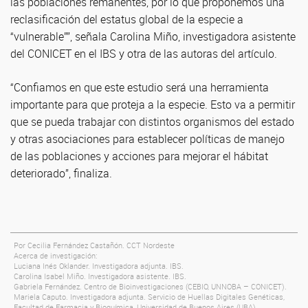
las poblaciones remanentes, por lo que proponemos una
reclasificación del estatus global de la especie a
“vulnerable””, señala Carolina Miño, investigadora asistente
del CONICET en el IBS y otra de las autoras del artículo.
“Confiamos en que este estudio será una herramienta
importante para que proteja a la especie. Esto va a permitir
que se pueda trabajar con distintos organismos del estado
y otras asociaciones para establecer políticas de manejo
de las poblaciones y acciones para mejorar el hábitat
deteriorado”, finaliza.
Por Cecilia Fernández Castañón. CCT Nordeste
Acerca de investigación:
Luciana Inés Oklander. Investigadora adjunta. IBS.
Carolina Isabel Miño. Investigadora asistente. IBS.
Gabriela Fernández. Centro de Bioinvestigaciones (CEBIO, UNNOBA – CONICET).
Mariela Caputo. Investigadora adjunta. Servicio de Huellas Digitales Genéticas,
Facultad de Farmacia y Bioquímica, Universidad de Buenos Aires (UBA).