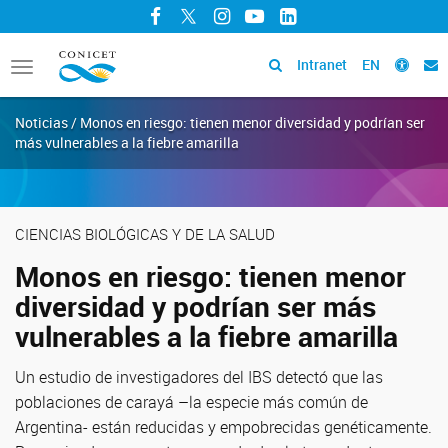
Facebook
Twitter
Instagram
YouTube
LinkedIn
Intranet
EN
Toggle
navigation
Noticias / Monos en riesgo: tienen menor diversidad y podrían ser
más vulnerables a la fiebre amarilla
CIENCIAS BIOLÓGICAS Y DE LA SALUD
Monos en riesgo: tienen menor
diversidad y podrían ser más
vulnerables a la fiebre amarilla
Un estudio de investigadores del IBS detectó que las
poblaciones de carayá –la especie más común de
Argentina- están reducidas y empobrecidas genéticamente.