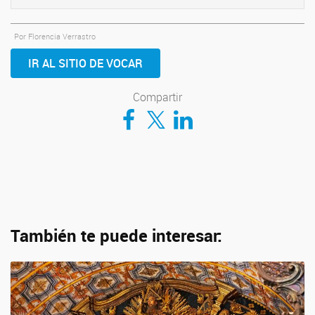
Por Florencia Verrastro
IR AL SITIO DE VOCAR
Compartir
Compartir en Facebook
Compartir en Twitter
Compartir en LinkedIn
También te puede interesar: