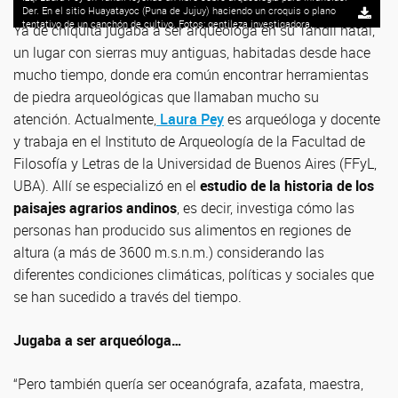
Der. En el sitio Huayatayoc (Puna de Jujuy) haciendo un croquis o plano
tentativo de un canchón de cultivo. Fotos: gentileza investigadora.
Ya de chiquita jugaba a ser arqueóloga en su Tandil natal,
un lugar con sierras muy antiguas, habitadas desde hace
mucho tiempo, donde era común encontrar herramientas
de piedra arqueológicas que llamaban mucho su
atención. Actualmente,
Laura Pey
es arqueóloga y docente
y trabaja en el Instituto de Arqueología de la Facultad de
Filosofía y Letras de la Universidad de Buenos Aires (FFyL,
UBA). Allí se especializó en el
estudio de la historia de los
paisajes agrarios andinos
, es decir, investiga cómo las
personas han producido sus alimentos en regiones de
altura (a más de 3600 m.s.n.m.) considerando las
diferentes condiciones climáticas, políticas y sociales que
se han sucedido a través del tiempo.
Jugaba a ser arqueóloga…
“Pero también quería ser oceanógrafa, azafata, maestra,