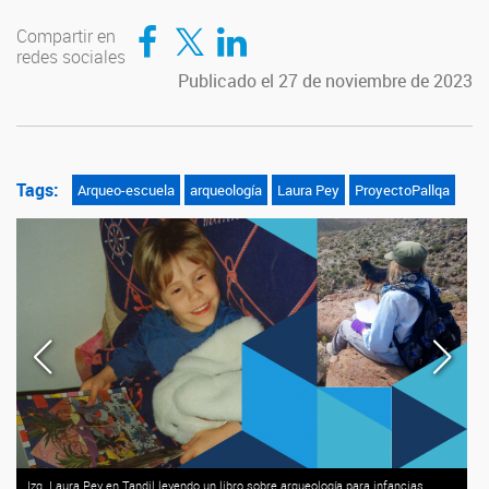
Compartir en Facebook
Compartir en Twitter
Compartir en LinkedIn
Compartir en
redes sociales
Publicado el 27 de noviembre de 2023
Tags:
Arqueo-escuela
arqueología
Laura Pey
ProyectoPallqa
Izq. Laura Pey en Tandil leyendo un libro sobre arqueología para infancias.