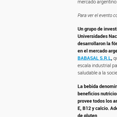
mercado argentino: 
Para ver el evento 
Un grupo de invest
Universidades Nac
desarrollaron la f
en el mercado arge
BABASAL S.R.L
,
qu
escala industrial p
saludable a la soci
La bebida denomin
beneficios nutrici
provee todos los a
E, B12 y calcio. A
de gluten
.