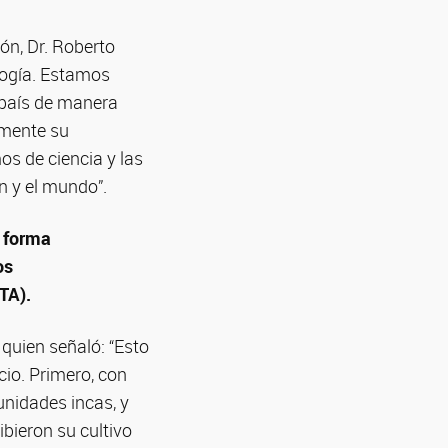
ón, Dr. Roberto
ología. Estamos
 país de manera
emente su
s de ciencia y las
n y el mundo”.
n forma
os
TA).
 quien señaló: “Esto
cio. Primero, con
unidades incas, y
bieron su cultivo