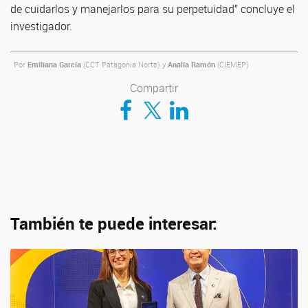
de cuidarlos y manejarlos para su perpetuidad” concluye el
investigador.
Por
Emiliana García
(CCT Patagonia Norte) y
Analía Ramón
(CIEMEP)
Compartir
Compartir en Facebook
Compartir en Twitter
Compartir en LinkedIn
También te puede interesar: