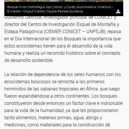
Bosque mixto (Nothofagus spp y otros) y Ciprés (Austrocedrus chilensis) -
El Maitén - Chubut Crédito: Claudia Pamela Quinteros
Guillermo Defossé, investigador principal de CONICET y
director del Centro de Investigación Esquel de Montaña y
Estepa Patagónica (CIEMEP, CONICET – UNPSJB), repasa
en el Día Internacional de los Bosques la importancia que
estos ecosistemas tienen para el desarrollo de la vida
humana y realiza un recorrido histórico sobre el concepto
de desarrollo sostenible.
La relación de dependencia de los seres humanos con los
ecosistemas boscosos se remonta a los primeros
homínidos de las sabanas tropicales en África, que luego
fueron expandiéndose a otros continentes. Los bosques
constituyeron desde entonces un factor clave e indisoluble
para la vida de la humanidad, ya que les proporcionaron
tanto alimentos, materias primas, agua, abrigo y
medicinas, como materiales para la construcción de