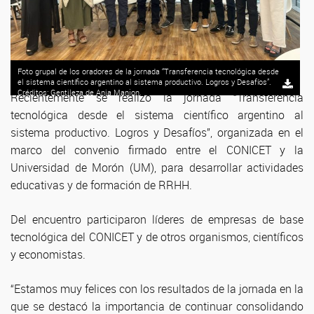
Foto grupal de los oradores de la jornada “Transferencia tecnológica desde
el sistema científico argentino al sistema productivo. Logros y Desafíos”.
Créditos: Gentileza de Ania Manjon.
Recientemente se realizó la jornada “Transferencia
tecnológica desde el sistema científico argentino al
sistema productivo. Logros y Desafíos”, organizada en el
marco del convenio firmado entre el CONICET y la
Universidad de Morón (UM), para desarrollar actividades
educativas y de formación de RRHH.
Del encuentro participaron líderes de empresas de base
tecnológica del CONICET y de otros organismos, científicos
y economistas.
“Estamos muy felices con los resultados de la jornada en la
que se destacó la importancia de continuar consolidando