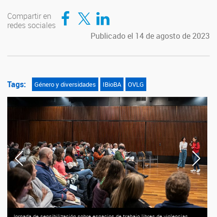
Compartir en Facebook
Compartir en Twitter
Compartir en LinkedIn
Compartir en
redes sociales
Publicado el 14 de agosto de 2023
Tags:
Género y diversidades
IBioBA
OVLG
Jornada de sensibilización sobre espacios de trabajo libres de violencias