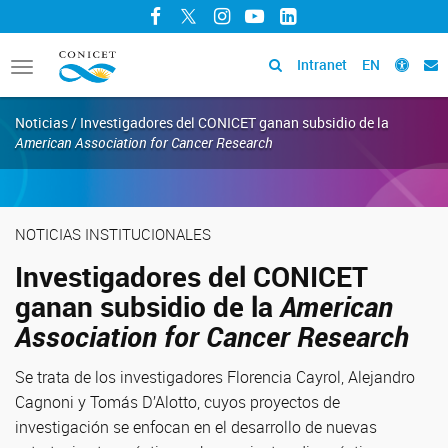
Facebook
Twitter
Instagram
YouTube
LinkedIn
Intranet
EN
Toggle
navigation
Noticias / Investigadores del CONICET ganan subsidio de la
American Association for Cancer Research
NOTICIAS INSTITUCIONALES
Investigadores del CONICET
ganan subsidio de la
American
Association for Cancer Research
Se trata de los investigadores Florencia Cayrol, Alejandro
Cagnoni y Tomás D’Alotto, cuyos proyectos de
investigación se enfocan en el desarrollo de nuevas