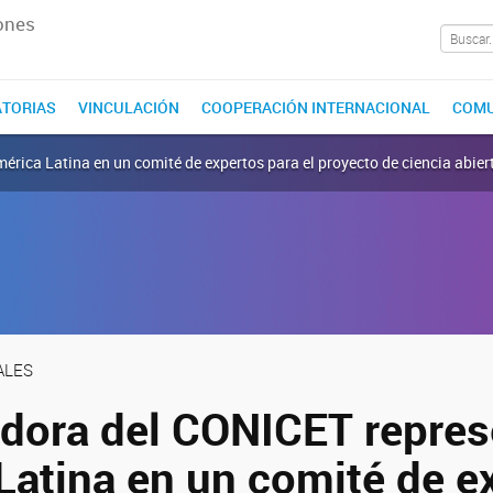
ones
TORIAS
VINCULACIÓN
COOPERACIÓN INTERNACIONAL
COMU
érica Latina en un comité de expertos para el proyecto de ciencia abie
ALES
adora del CONICET repres
Latina en un comité de e