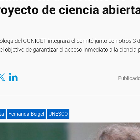
royecto de ciencia abierta
óloga del CONICET integrará el comité junto con otros 3 
l objetivo de garantizar el acceso inmediato a la ciencia 
tir en Facebook
mpartir en Twitter
Compartir en LinkedIn
Publicado
ta
Fernanda Beigel
UNESCO