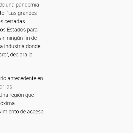
to de una pandemia
to. “Las grandes
os cerradas.
 los Estados para
in ningún fin de
sa industria donde
ro”, declara la
rio antecedente en
or las
 Una región que
próxima
vimiento de acceso