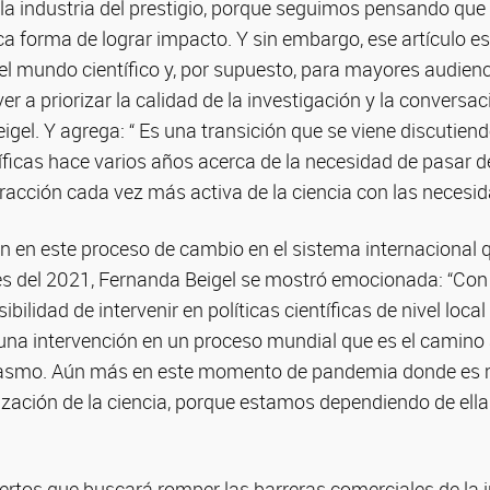
la industria del prestigio, porque seguimos pensando que 
ca forma de lograr impacto. Y sin embargo, ese artículo es
el mundo científico y, por supuesto, para mayores audien
r a priorizar la calidad de la investigación y la conversac
eigel. Y agrega: “ Es una transición que se viene discutiend
icas hace varios años acerca de la necesidad de pasar de
racción cada vez más activa de la ciencia con las necesid
ón en este proceso de cambio en el sistema internacional
s del 2021, Fernanda Beigel se mostró emocionada: “Con e
bilidad de intervenir en políticas científicas de nivel local
na intervención en un proceso mundial que es el camino a
siasmo. Aún más en este momento de pandemia donde es
ización de la ciencia, porque estamos dependiendo de ella
rtos que buscará romper las barreras comerciales de la in