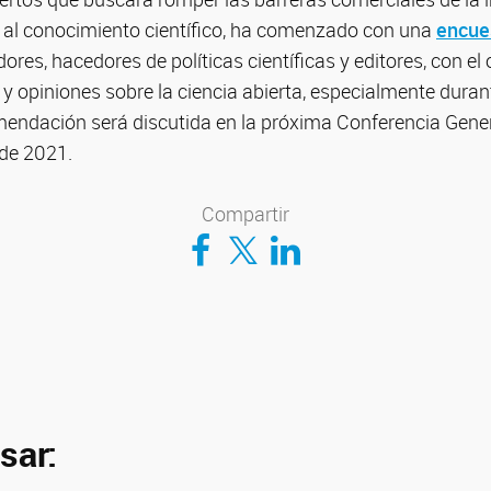
so al conocimiento científico, ha comenzado con una
encue
dores, hacedores de políticas científicas y editores, con el 
y opiniones sobre la ciencia abierta, especialmente dura
endación será discutida en la próxima Conferencia Gene
 de 2021.
Compartir
Compartir en Facebook
Compartir en Twitter
Compartir en LinkedIn
sar: