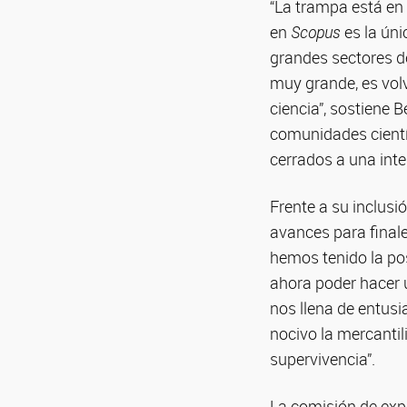
“La trampa está en 
en
Scopus
es la úni
grandes sectores d
muy grande, es volve
ciencia”, sostiene B
comunidades científ
cerrados a una inte
Frente a su inclusi
avances para finale
hemos tenido la posi
ahora poder hacer u
nos llena de entu
nocivo la mercantil
supervivencia”.
La comisión de expe