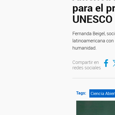
para el p
UNESCO
Fernanda Beigel, soci
latinoamericana con e
humanidad.
Compar
Co
Compartir en
redes sociales
Tags:
Ciencia Abier