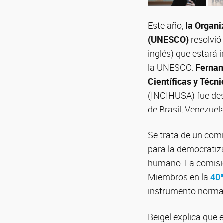
Este año,
la Organi
(UNESCO)
resolvió
inglés) que estará
la UNESCO.
Fernan
Científicas y Téc
(INCIHUSA) fue des
de Brasil, Venezuel
Se trata de un com
para la democratiza
humano. La comisió
Miembros en la
40ª
instrumento normati
Beigel explica que 