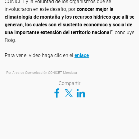
CONICET y la voluntad de los organismos que se
involucraron en este desafío, por
conocer mejor la
climatología de montaña y los recursos hídricos que allí se
generan, los cuales son el sustento económico y social de
una importante extensión del territorio nacional”
, concluye
Roig.
Para ver el video haga clic en el
enlace
Por Área de Comunicación CONICET Mendoza
Compartir
Compartir en Facebook
Compartir en Twitter
Compartir en LinkedIn