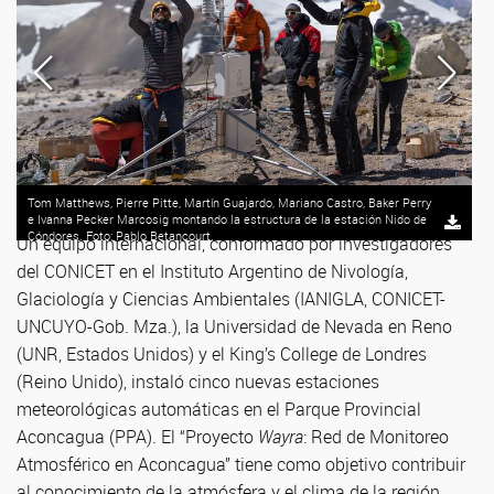
Tom Matthews, Pierre Pitte, Martín Guajardo, Mariano Castro, Baker Perry
e Ivanna Pecker Marcosig montando la estructura de la estación Nido de
Cóndores. Foto: Pablo Betancourt.
Un equipo internacional, conformado por investigadores
del CONICET en el Instituto Argentino de Nivología,
Glaciología y Ciencias Ambientales (IANIGLA, CONICET-
UNCUYO-Gob. Mza.), la Universidad de Nevada en Reno
(UNR, Estados Unidos) y el King’s College de Londres
(Reino Unido), instaló cinco nuevas estaciones
meteorológicas automáticas en el Parque Provincial
Aconcagua (PPA). El “Proyecto
Wayra
: Red de Monitoreo
Atmosférico en Aconcagua” tiene como objetivo contribuir
al conocimiento de la atmósfera y el clima de la región