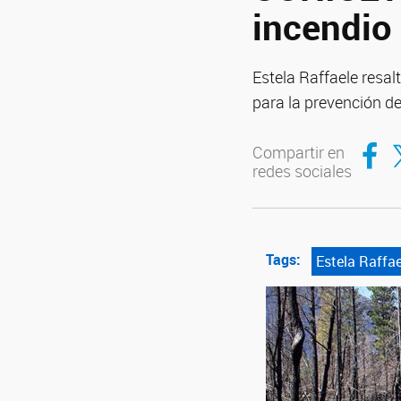
incendio
Estela Raffaele resal
para la prevención de
Compar
Co
Compartir en
redes sociales
Tags:
Estela Raffae