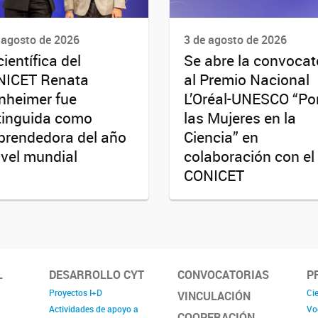
 agosto de 2026
3 de agosto de 2026
científica del
Se abre la convocat
NICET Renata
al Premio Nacional
nheimer fue
L’Oréal-UNESCO “Po
tinguida como
las Mujeres en la
rendedora del año
Ciencia” en
ivel mundial
colaboración con el
CONICET
L
DESARROLLO CYT
CONVOCATORIAS
P
Proyectos I+D
Cie
VINCULACIÓN
Actividades de apoyo a
Vo
COOPERACIÓN