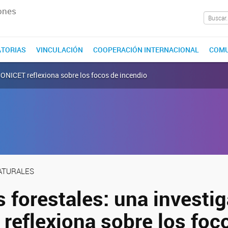
ones
TORIAS
VINCULACIÓN
COOPERACIÓN INTERNACIONAL
COMU
CONICET reflexiona sobre los focos de incendio
NATURALES
 forestales: una investi
reflexiona sobre los foc