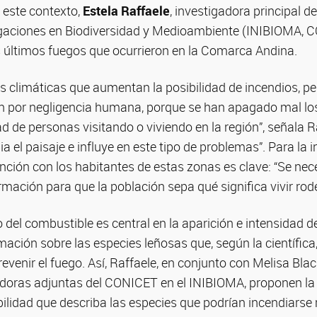
 este contexto,
Estela Raffaele
, investigadora principal d
stigaciones en Biodiversidad y Medioambiente (INIBIOM
s últimos fuegos que ocurrieron en la Comarca Andina.
es climáticas que aumentan la posibilidad de incendios, 
n por negligencia humana, porque se han apagado mal lo
de personas visitando o viviendo en la región”, señala R
 el paisaje e influye en este tipo de problemas”. Para la 
ención con los habitantes de estas zonas es clave: “Se n
ormación para que la población sepa qué significa vivir ro
del combustible es central en la aparición e intensidad de
ación sobre las especies leñosas que, según la científica
revenir el fuego. Así, Raffaele, en conjunto con Melisa Blac
adoras adjuntas del CONICET en el INIBIOMA, proponen la
bilidad que describa las especies que podrían incendiars