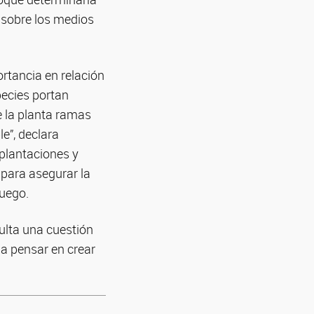
 sobre los medios
rtancia en relación
pecies portan
e la planta ramas
e”, declara
 plantaciones y
 para asegurar la
fuego.
sulta una cuestión
 a pensar en crear