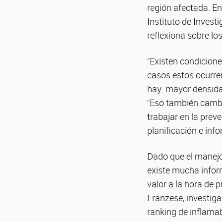
región afectada. En
Instituto de Inve
reflexiona sobre lo
“Existen condicion
casos estos ocurre
hay mayor densidad 
“Eso también cambia
trabajar en la prev
planificación e inf
Dado que el manejo 
existe mucha inform
valor a la hora de p
Franzese, investig
ranking de inflama