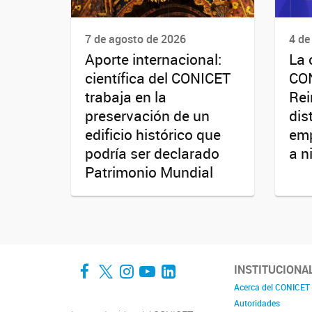
7 de agosto de 2026
4 de
Aporte internacional:
La 
científica del CONICET
CO
trabaja en la
Rei
preservación de un
dis
edificio histórico que
emp
podría ser declarado
a n
Patrimonio Mundial
Facebook
Twitter
Instagram
YouTube
LinkedIn
INSTITUCIONA
Acerca del CONICET
Autoridades