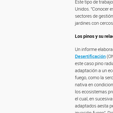
Este tipo de trabaj
Unidos. “Conocer es
sectores de gestión
jardines con cercos
Los pinos y su rela
Un informe elabora
Desertificación
(ON
este caso pino radi
adaptación a un ec
fuego, como la sero
nativa en condicion
los ecosistemas pro
el cual, en sucesiv
adaptados aesta pe
invasión-fuego”. Di