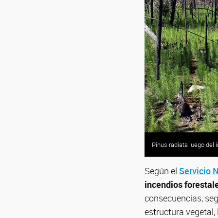
Pinus radiata luego del 
Según el
Servicio 
incendios forestal
consecuencias, seg
estructura vegetal,