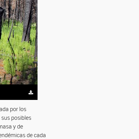
tada por los
e sus posibles
omasa y de
s endémicas de cada