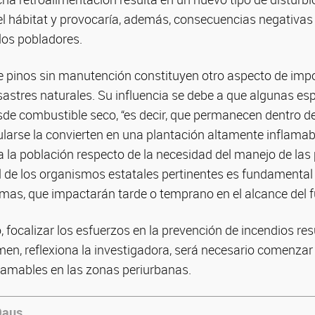
l hábitat y provocaría, además, consecuencias negativas
los pobladores.
e pinos sin manutención constituyen otro aspecto de impo
sastres naturales. Su influencia se debe a que algunas es
de combustible seco, “es decir, que permanecen dentro d
arse la convierten en una plantación altamente inflamabl
a la población respecto de la necesidad del manejo de las
l de los organismos estatales pertinentes es fundamental
smas, que impactarán tarde o temprano en el alcance del 
, focalizar los esfuerzos en la prevención de incendios re
en, reflexiona la investigadora, será necesario comenzar
lamables en las zonas periurbanas.
Daus