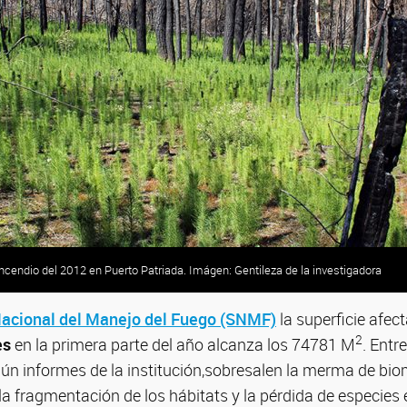
incendio del 2012 en Puerto Patriada. Imágen: Gentileza de la investigadora
Nacional del Manejo del Fuego (SNMF)
la superficie afec
2
es
en la primera parte del año alcanza los 74781 M
. Entr
ún informes de la institución,sobresalen la merma de bi
 la fragmentación de los hábitats y la pérdida de especie