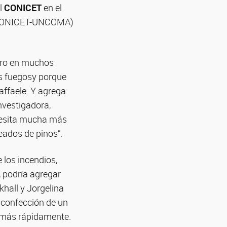
el
CONICET
en el
A, CONICET-UNCOMA)
pero en muchos
s fuegosy porque
affaele. Y agrega:
investigadora,
ecesita mucha más
deados de pinos”.
 los incendios,
, podría agregar
khall y Jorgelina
 confección de un
e más rápidamente.