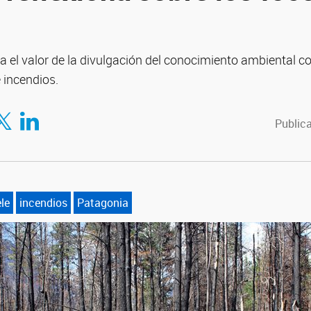
ta el valor de la divulgación del conocimiento ambiental
 incendios.
tir en Facebook
mpartir en Twitter
Compartir en LinkedIn
Publica
le
incendios
Patagonia