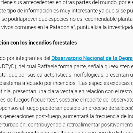
o tiene sus antecedentes en otras partes del mundo, por 
te tipo de información es muy interesante ya que si se pud
 se podríaprever qué especies no es recomendable plantar
 vivos comunes en la Patagonia”, puntualiza la investigad
ción con los incendios forestales
do por integrantes del
Observatorio Nacional de la Degra
DTyD), del cual Raffaele forma parte, señala queexisten e
ata, que por sus características morfológicas, presentan 
osistema afectado por incendios. “Las especies exóticas 
tinia, presentan una clara ventaja en relación con el rest
es de fuegos frecuentes”, sostiene el reporte del observato
pensos al fuego puede ser posible un proceso de selecció
as generaciones post-fuego, aumentará la frecuencia de i
rturbación; contribuyendo a retroalimentar positivamente 
cha retroalimentación resulta en un nuevo tipo de disturb