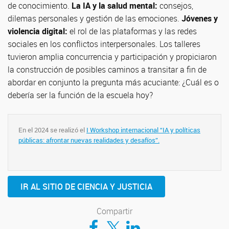
de conocimiento.
La IA y la salud mental:
consejos,
dilemas personales y gestión de las emociones.
Jóvenes y
violencia digital:
el rol de las plataformas y las redes
sociales en los conflictos interpersonales. Los talleres
tuvieron amplia concurrencia y participación y propiciaron
la construcción de posibles caminos a transitar a fin de
abordar en conjunto la pregunta más acuciante: ¿Cuál es o
debería ser la función de la escuela hoy?
En el 2024 se realizó el
I Workshop internacional “IA y políticas
públicas: afrontar nuevas realidades y desafíos”.
IR AL SITIO DE CIENCIA Y JUSTICIA
Compartir
Compartir en Facebook
Compartir en Twitter
Compartir en LinkedIn