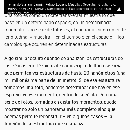
Fernando Stefani, Damián Refojo, Luciano Masullo y Sebastián Giusti. Foto:
IBioBA - CONICET - MPSP / Nanoscopía de fluorescencia de estructuras
proteicas Foto: CIBION.
Una foto es como un corte transversal: muestra lo que
pasa en un determinado espacio, en un determinado
momento. Una serie de fotos es, al contrario, como un corte
longitudinal y muestra – en el tiempo o en el espacio – los
cambios que ocurren en determinadas estructuras.
Algo similar ocurre cuando se analizan las estructuras de
las células con técnicas de nanoscopía de fluorescencia,
que permiten ver estructuras de hasta 20 nanómetros (una
mil millonésima parte de un metro). Si de esa estructura
tomamos una foto, podemos determinar qué hay en ese
espacio, en ese momento, dentro de la célula. Pero una
serie de fotos, tomadas en distintos momentos, puede
mostrar no sólo un panorama más completo sino que
además permite reconstruir – en algunos casos – la
función de la estructura que se analiza.