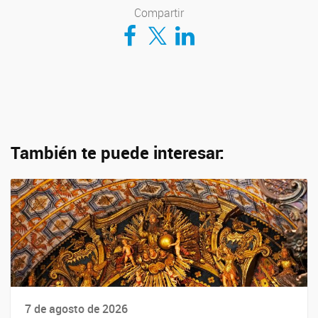
Compartir
Compartir en Facebook
Compartir en Twitter
Compartir en LinkedIn
También te puede interesar:
7 de agosto de 2026