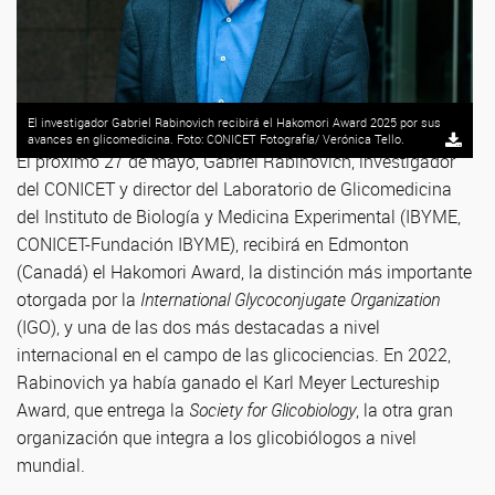
El investigador Gabriel Rabinovich recibirá el Hakomori Award 2025 por sus
avances en glicomedicina. Foto: CONICET Fotografía/ Verónica Tello.
El próximo 27 de mayo, Gabriel Rabinovich, investigador
del CONICET y director del Laboratorio de Glicomedicina
del Instituto de Biología y Medicina Experimental (IBYME,
CONICET-Fundación IBYME), recibirá en Edmonton
(Canadá) el Hakomori Award, la distinción más importante
otorgada por la
International Glycoconjugate Organization
(IGO), y una de las dos más destacadas a nivel
internacional en el campo de las glicociencias. En 2022,
Rabinovich ya había ganado el Karl Meyer Lectureship
Award, que entrega la
Society for Glicobiology
, la otra gran
organización que integra a los glicobiólogos a nivel
mundial.