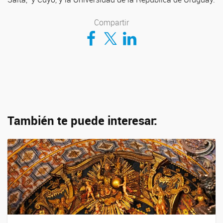
Compartir
Compartir en Facebook
Compartir en Twitter
Compartir en LinkedIn
También te puede interesar: