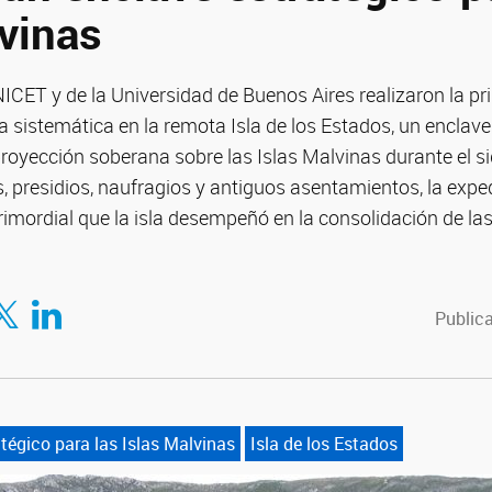
lvinas
NICET y de la Universidad de Buenos Aires realizaron la 
a sistemática en la remota Isla de los Estados, un enclave
royección soberana sobre las Islas Malvinas durante el sig
, presidios, naufragios y antiguos asentamientos, la exp
primordial que la isla desempeñó en la consolidación de la
tir en Facebook
mpartir en Twitter
Compartir en LinkedIn
Publica
tégico para las Islas Malvinas
Isla de los Estados