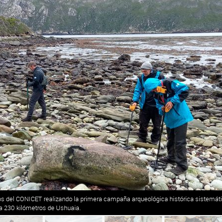
os del CONICET realizando la primera campaña arqueológica histórica sistemátic
a 230 kilómetros de Ushuaia.