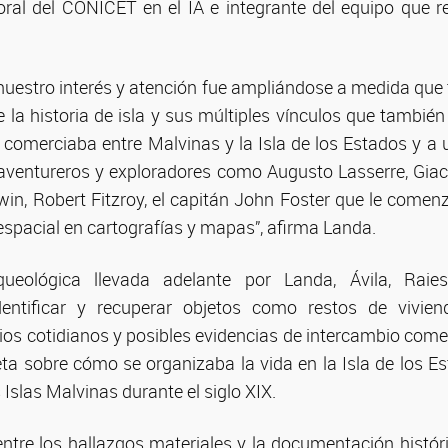
toral del CONICET en el IA e integrante del equipo que re
 nuestro interés y atención fue ampliándose a medida q
la historia de isla y sus múltiples vínculos que también
 comerciaba entre Malvinas y la Isla de los Estados y a
, aventureros y exploradores como Augusto Lasserre, Gi
in, Robert Fitzroy, el capitán John Foster que le comenz
espacial en cartografías y mapas”, afirma Landa.
queológica llevada adelante por Landa, Ávila, Raie
entificar y recuperar objetos como restos de vivien
lios cotidianos y posibles evidencias de intercambio come
ta sobre cómo se organizaba la vida en la Isla de los Es
 Islas Malvinas durante el siglo XIX.
 entre los hallazgos materiales y la documentación histór