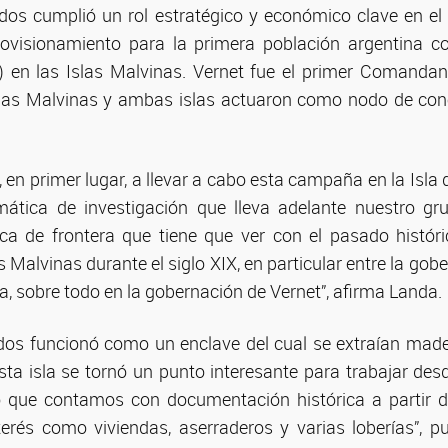
ados cumplió un rol estratégico y económico clave en el s
visionamiento para la primera población argentina 
 en las Islas Malvinas. Vernet fue el primer Comandante
slas Malvinas y ambas islas actuaron como nodo de con
 en primer lugar, a llevar a cabo esta campaña en la Isla 
mática de investigación que lleva adelante nuestro gr
ica de frontera que tiene que ver con el pasado históri
 Malvinas durante el siglo XIX, en particular entre la gob
ica, sobre todo en la gobernación de Vernet”, afirma Landa.
ados funcionó como un enclave del cual se extraían mad
sta isla se tornó un punto interesante para trabajar des
o que contamos con documentación histórica a partir 
nterés como viviendas, aserraderos y varias loberías”, p