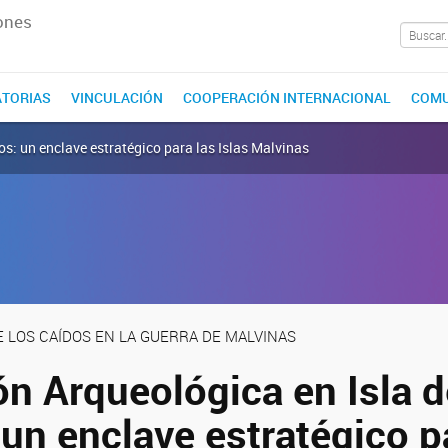
ones
TORIAS
VINCULACIÓN
COOPERACIÓN INTERNACIONAL
COMU
os: un enclave estratégico para las Islas Malvinas
E LOS CAÍDOS EN LA GUERRA DE MALVINAS
n Arqueológica en Isla d
un enclave estratégico p