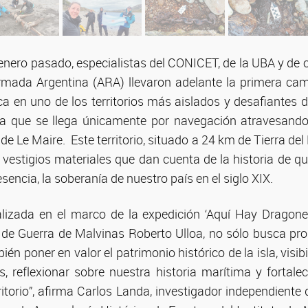
 enero pasado, especialistas del CONICET, de la UBA y de o
rmada Argentina (ARA) llevaron adelante la primera ca
ca en uno de los territorios más aislados y desafiantes de
 la que se llega únicamente por navegación atravesand
de Le Maire. Este territorio, situado a 24 km de Tierra del
 vestigios materiales que dan cuenta de la historia de qu
sencia, la soberanía de nuestro país en el siglo XIX.
izada en el marco de la expedición ‘Aquí Hay Dragones
de Guerra de Malvinas Roberto Ulloa, no sólo busca pr
bién poner en valor el patrimonio histórico de la isla, visib
os, reflexionar sobre nuestra historia marítima y fortale
ritorio”, afirma Carlos Landa, investigador independiente