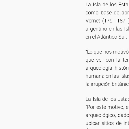
La Isla de los Est
como base de apro
Vernet (1791-1871)
argentino en las I
en el Atlántico Sur.
“Lo que nos motivó,
que ver con la te
arqueología histór
humana en las islas
la irrupción britán
La Isla de los Est
“Por este motivo, e
arqueológico, dad
ubicar sitios de i