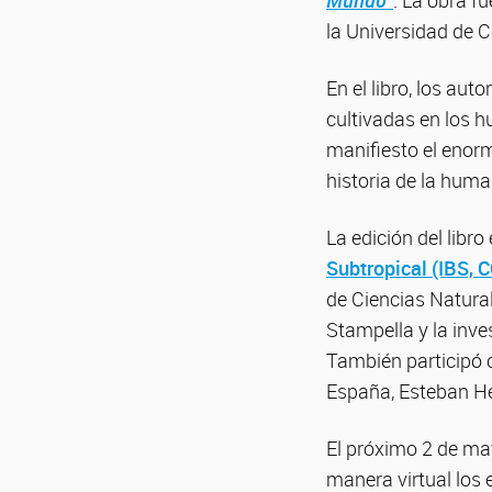
Mundo”
. La obra f
la Universidad de 
En el libro, los au
cultivadas en los h
manifiesto el enorm
historia de la huma
La edición del libr
Subtropical (IBS,
de Ciencias Natura
Stampella y la inv
También participó 
España, Esteban H
El próximo 2 de may
manera virtual los 