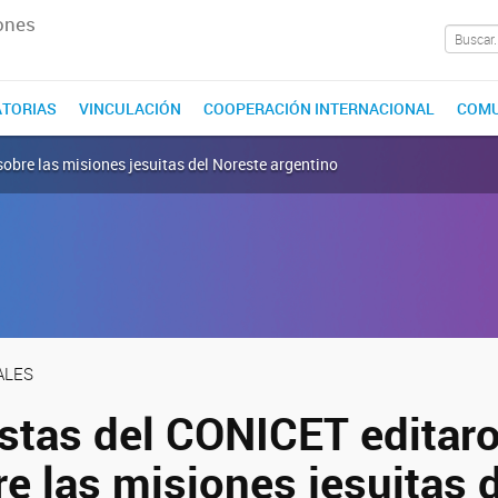
ones
TORIAS
VINCULACIÓN
COOPERACIÓN INTERNACIONAL
COMU
sobre las misiones jesuitas del Noreste argentino
ALES
istas del CONICET editar
re las misiones jesuitas 