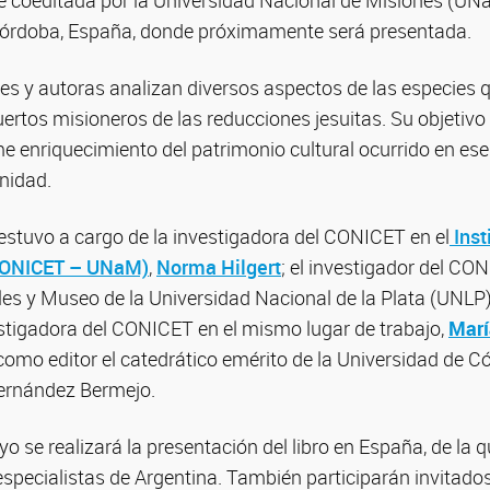
ue coeditada por la Universidad Nacional de Misiones (UNaM
Córdoba, España, donde próximamente será presentada.
tores y autoras analizan diversos aspectos de las especies 
uertos misioneros de las reducciones jesuitas. Su objetivo
e enriquecimiento del patrimonio cultural ocurrido en ese
nidad.
o estuvo a cargo de la investigadora del CONICET en el
Inst
 CONICET – UNaM)
,
Norma Hilgert
; el investigador del CO
les y Museo de la Universidad Nacional de la Plata (UNLP
estigadora del CONICET en el mismo lugar de trabajo,
Marí
como editor el catedrático emérito de la Universidad de C
ernández Bermejo.
o se realizará la presentación del libro en España, de la q
especialistas de Argentina. También participarán invitado