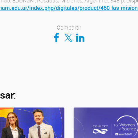
undo. EDUNaM, Posadas, Misiones, Argentina. 348 p. Disp
.unam.edu.ar/index.php/digitales/product/460-las-mision
Compartir
Compartir en Facebook
Compartir en Twitter
Compartir en LinkedIn
sar: