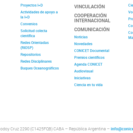
Proyectos I+D
Cie
VINCULACIÓN
Actividades de apoyo a
Vo
COOPERACIÓN
la I+D
Pr
INTERNACIONAL
Convenios
Co
COMUNICACIÓN
Solicitud colecta
Co
científica
Noticias
Ma
Redes Orientadas
Novedades
(RIOSP)
CONICET Documental
Repositorios
Premios científicos
Redes Disciplinares
Agenda CONICET
Buques Oceanográficos
Audiovisual
Iniciativas
Ciencia en tu vida
odoy Cruz 2290 (C1425FQB) CABA – República Argentina –
info@conice