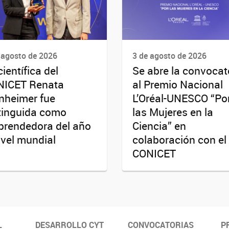
 agosto de 2026
3 de agosto de 2026
científica del
Se abre la convocat
NICET Renata
al Premio Nacional
nheimer fue
L’Oréal-UNESCO “Po
tinguida como
las Mujeres en la
rendedora del año
Ciencia” en
ivel mundial
colaboración con el
CONICET
L
DESARROLLO CYT
CONVOCATORIAS
P