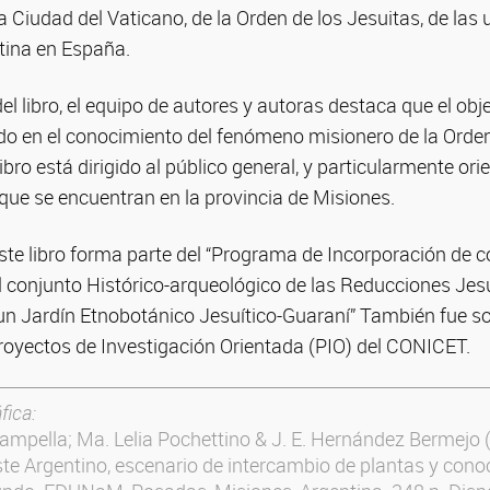
a Ciudad del Vaticano, de la Orden de los Jesuitas, de las 
ntina en España.
el libro, el equipo de autores y autoras destaca que el obje
do en el conocimiento del fenómeno misionero de la Orden
bro está dirigido al público general, y particularmente ori
que se encuentran en la provincia de Misiones.
ste libro forma parte del “Programa de Incorporación de 
l conjunto Histórico-arqueológico de las Reducciones Jes
 un Jardín Etnobotánico Jesuítico-Guaraní” También fue s
royectos de Investigación Orientada (PIO) del CONICET.
fica:
. Stampella; Ma. Lelia Pochettino & J. E. Hernández Bermejo 
te Argentino, escenario de intercambio de plantas y conoc