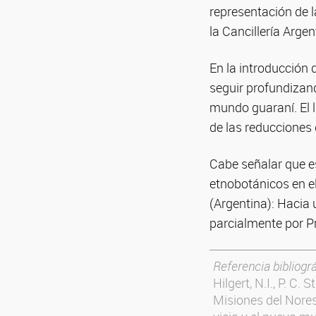
representación de l
la Cancillería Arge
En la introducción d
seguir profundizan
mundo guaraní. El li
de las reducciones 
Cabe señalar que e
etnobotánicos en e
(Argentina): Hacia
parcialmente por P
Referencia bibliográ
Hilgert, N.I., P. C
Misiones del Nores