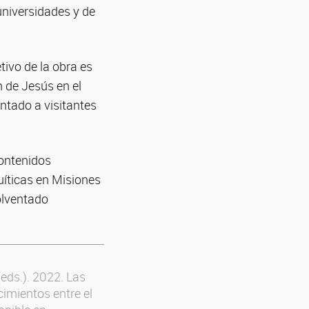
universidades y de
tivo de la obra es
 de Jesús en el
entado a visitantes
contenidos
uíticas en Misiones
olventado
(eds.). 2022. Las
imientos entre el