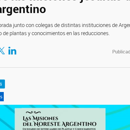
argentino
orada junto con colegas de distintas instituciones de Arge
o de plantas y conocimientos en las reducciones.
tir en Facebook
mpartir en Twitter
Compartir en LinkedIn
Publicad
S
s