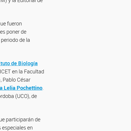
) y la Editorial de
que fueron
 es poner de
 periodo de la
ituto de Biología
NICET en la Facultad
), Pablo César
a Lelia Pochettino
.
órdoba (UCO), de
ue participarán de
s especiales en