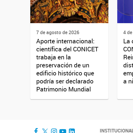
7 de agosto de 2026
4 de
Aporte internacional:
La 
científica del CONICET
CO
trabaja en la
Rei
preservación de un
dis
edificio histórico que
emp
podría ser declarado
a n
Patrimonio Mundial
Facebook
Twitter
Instagram
YouTube
LinkedIn
INSTITUCIONA