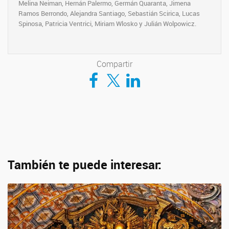
Melina Neiman, Hernán Palermo, Germán Quaranta, Jimena
Ramos Berrondo, Alejandra Santiago, Sebastián Scirica, Lucas
Spinosa, Patricia Ventrici, Miriam Wlosko y Julián Wolpowicz.
Compartir
Compartir en Facebook
Compartir en Twitter
Compartir en LinkedIn
También te puede interesar: