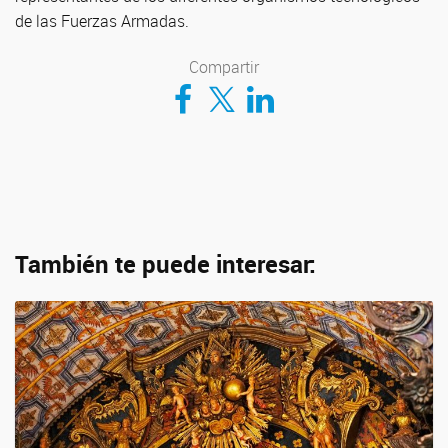
de las Fuerzas Armadas.
Compartir
Compartir en Facebook
Compartir en Twitter
Compartir en LinkedIn
También te puede interesar: