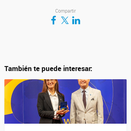
Compartir
Compartir en Facebook
Compartir en Twitter
Compartir en LinkedIn
También te puede interesar: