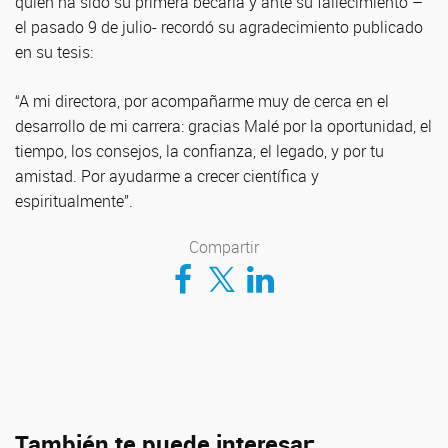
quien ha sido su primera becaria y ante su fallecimiento –
el pasado 9 de julio- recordó su agradecimiento publicado
en su tesis:
“A mi directora, por acompañarme muy de cerca en el
desarrollo de mi carrera: gracias Malé por la oportunidad, el
tiempo, los consejos, la confianza, el legado, y por tu
amistad. Por ayudarme a crecer científica y
espiritualmente”.
Compartir
Compartir en Facebook
Compartir en Twitter
Compartir en LinkedIn
También te puede interesar: