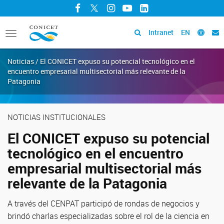
Facebook
Twitter
Instagram
YouTube
LinkedIn
Intranet
EN
Toggle
navigation
Noticias / El CONICET expuso su potencial tecnológico en el
encuentro empresarial multisectorial más relevante de la
Patagonia
NOTICIAS INSTITUCIONALES
El CONICET expuso su potencial
tecnológico en el encuentro
empresarial multisectorial más
relevante de la Patagonia
A través del CENPAT participó de rondas de negocios y
brindó charlas especializadas sobre el rol de la ciencia en