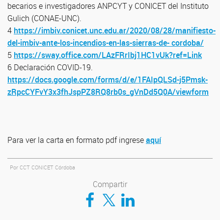
becarios e investigadores ANPCYT y CONICET del Instituto
Gulich (CONAE-UNC).
4
https://imbiv.conicet.unc.edu.ar/2020/08/28/manifiesto-
del-imbiv-ante-los-incendios-en-las-sierras-de- cordoba/
5
https://sway.office.com/LAzFRrIbj1HC1vUk?ref=Link
6 Declaración COVID-19.
https://docs.google.com/forms/d/e/1FAIpQLSd-j5Pmsk-
zRpcCYFvY3x3fhJspPZ8RQ8rb0s_gVnDd5Q0A/viewform
Para ver la carta en formato pdf ingrese
aquí
Por CCT CONICET Córdoba
Compartir
Compartir en Facebook
Compartir en Twitter
Compartir en LinkedIn