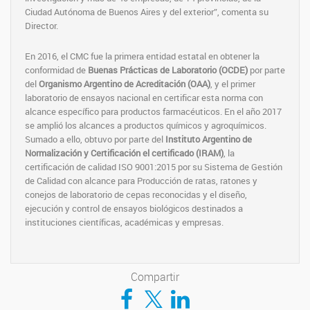
Ciudad Autónoma de Buenos Aires y del exterior”, comenta su
Director.
En 2016, el CMC fue la primera entidad estatal en obtener la
conformidad de
Buenas Prácticas de Laboratorio (OCDE)
por parte
del
Organismo Argentino de Acreditación (OAA)
, y el primer
laboratorio de ensayos nacional en certificar esta norma con
alcance específico para productos farmacéuticos. En el año 2017
se amplió los alcances a productos químicos y agroquímicos.
Sumado a ello, obtuvo por parte del
Instituto Argentino de
Normalización y Certificación el certificado (IRAM)
, la
certificación de calidad ISO 9001:2015 por su Sistema de Gestión
de Calidad con alcance para Producción de ratas, ratones y
conejos de laboratorio de cepas reconocidas y el diseño,
ejecución y control de ensayos biológicos destinados a
instituciones científicas, académicas y empresas.
Compartir
Compartir en Facebook
Compartir en Twitter
Compartir en LinkedIn