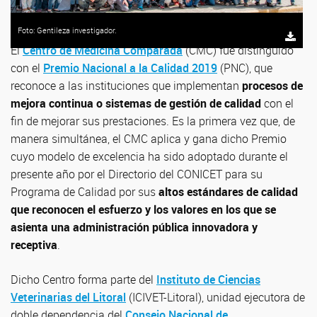
Foto: Gentileza investigador.
El
Centro de Medicina Comparada
(CMC) fue distinguido
con el
Premio Nacional a la Calidad 2019
(PNC), que
reconoce a las instituciones que implementan
procesos de
mejora continua o sistemas de gestión de calidad
con el
fin de mejorar sus prestaciones. Es la primera vez que, de
manera simultánea, el CMC aplica y gana dicho Premio
cuyo modelo de excelencia ha sido adoptado durante el
presente año por el Directorio del CONICET para su
Programa de Calidad por sus
altos estándares de calidad
que reconocen el esfuerzo y los valores en los que se
asienta una administración pública innovadora y
receptiva
.
Dicho Centro forma parte del
Instituto de Ciencias
Veterinarias del Litoral
(ICIVET-Litoral), unidad ejecutora de
doble dependencia del
Consejo Nacional de