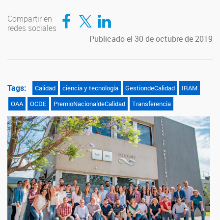
Compartir en Facebook
Compartir en Twitter
Compartir en LinkedIn
Compartir en
redes sociales
Publicado el 30 de octubre de 2019
Tags:
Calidad
ciencia y tecnología
GestiondeCalidad
IRAM
OAA
OCDE
PremioNacionaldeCalidad
Transferencia