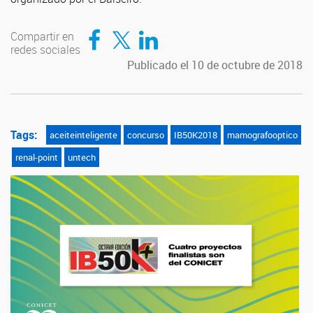
Compartir en Facebook
Compartir en Twitter
Compartir en LinkedIn
Compartir en
redes sociales
Publicado el 10 de octubre de 2018
Tags:
aceiteinteligente
concurso
IB50K2018
mamografooptico
renal-point
untech