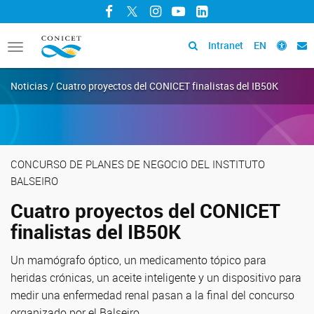
Facebook
Twitter
Instagram
YouTube
LinkedIn
Intranet
EN
Toggle
navigation
Noticias / Cuatro proyectos del CONICET finalistas del IB50K
CONCURSO DE PLANES DE NEGOCIO DEL INSTITUTO
BALSEIRO
Cuatro proyectos del CONICET
finalistas del IB50K
Un mamógrafo óptico, un medicamento tópico para
heridas crónicas, un aceite inteligente y un dispositivo para
medir una enfermedad renal pasan a la final del concurso
organizado por el Balseiro.