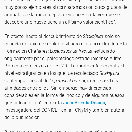
muy pocos ejemplares si comparamos con otros grupos de
animales de la misma época, entonces cada vez que se
descubre uno nuevo tiene un altísimo valor científico”.
En efecto, hasta el descubrimiento de
Shakajlura
, solo se
conocía un único ejemplar fósil para el grupo extraído de la
Formación Chañares:
Luperosuchus fractus
, estudiado
originalmente por el paleontólogo estadounidense Alfred
Romer a comienzos de los ’70. “La morfología general y el
nivel estratigráfico en los que fue recolectado
Shakajlura
,
contemporáneo al de
Luperosuchus
, sugieren estrechas
afinidades entre ellos. Sin embargo, hay diferencias
considerables en la forma del hocico y de algunos huesos
que rodean el ojo”, comenta
Julia Brenda Desojo
,
investigadora del CONICET en la FCNyM y también autora
de la publicación.
“
Luperosuchus
tiene una curvatura o proyección hacia