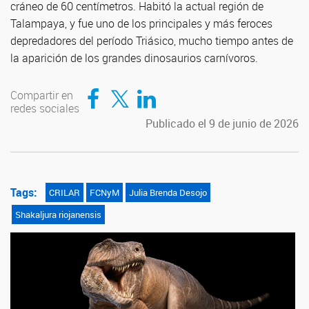
cráneo de 60 centímetros. Habitó la actual región de
Talampaya, y fue uno de los principales y más feroces
depredadores del período Triásico, mucho tiempo antes de
la aparición de los grandes dinosaurios carnívoros.
Compartir en Facebook
Compartir en Twitter
Compartir en LinkedIn
Compartir en
redes sociales
Publicado el 9 de junio de 2026
Tags:
CRILAR
FCNyM
Julia Brenda Desojo
Shakaljura riojanensis