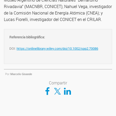
Museo Argentino de Ciencias Naturales “Bernardino
Rivadavia” (MACNBR, CONICET); Nahuel Vega, investigador
de la Comisión Nacional de Energía Atómica (CNEA); y
Lucas Fiorelli, investigador del CONICET en el CRILAR.
Referencia bibliográfica:
DOI:
https://onlinelibrary.wiley.com/doi/10.1002/spp2.70086
Por
Marcelo Gisande
Compartir
Compartir en Facebook
Compartir en Twitter
Compartir en LinkedIn