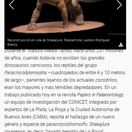
Reconstrucción en vida de Shakajlura. Paleoartista: Lautaro Rodríguez
Blanco.
Durante el Triásico Medio-Tardío, hace unos 237 millones
de años, cuando todavía no existían los grandes
dinosaurios carnívoros, los reptiles del grupo
Paracrocodylomorpha
–cuadrúpedos de entre 4 y 10 metros
de largo–, parientes lejanos de los actuales cocodrilos,
eran los mayores y más temibles depredadores. En un
trabajo publicado hoy en la revista
Papers in Palaeontology
,
un equipo de investigación del CONICET, integrado por
expertos de La Plata, La Rioja y la Ciudad Autónoma de
Buenos Aires (CABA), reporta el hallazgo de un nuevo
género y especie de paracrocodilomorfo:
Shakajlura
riojanensis
, es decir, “lagarto bendito de La Rioja”.