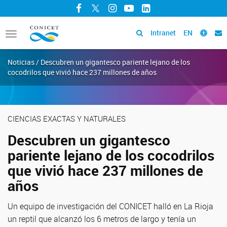
Facebook
Twitter
Instagram
YouTube
LinkedIn
Intranet
EN
Toggle
navigation
Noticias / Descubren un gigantesco pariente lejano de los
cocodrilos que vivió hace 237 millones de años
CIENCIAS EXACTAS Y NATURALES
Descubren un gigantesco
pariente lejano de los cocodrilos
que vivió hace 237 millones de
años
Un equipo de investigación del CONICET halló en La Rioja
un reptil que alcanzó los 6 metros de largo y tenía un