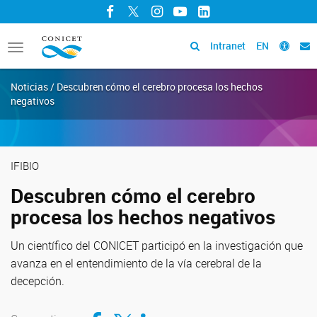
Facebook
Twitter
Instagram
YouTube
LinkedIn
Intranet
EN
Toggle
navigation
Noticias / Descubren cómo el cerebro procesa los hechos
negativos
IFIBIO
Descubren cómo el cerebro
procesa los hechos negativos
Un científico del CONICET participó en la investigación que
avanza en el entendimiento de la vía cerebral de la
decepción.
Compartir en Facebook
Compartir en Twitter
Compartir en LinkedIn