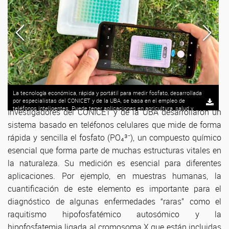
La tecnología económica, rápida y portátil para medir fosfato, desarrollada
por especialistas del CONICET y de la UBA, se basa en el empleo de
teléfonos inteligentes. Puede tener aplicaciones en agricultura, salud y
Investigadores del CONICET y de la UBA desarrollaron un
otras áreas.
sistema basado en teléfonos celulares que mide de forma
rápida y sencilla el fosfato (PO₄³⁻), un compuesto químico
esencial que forma parte de muchas estructuras vitales en
la naturaleza. Su medición es esencial para diferentes
aplicaciones. Por ejemplo, en muestras humanas, la
cuantificación de este elemento es importante para el
diagnóstico de algunas enfermedades “raras” como el
raquitismo hipofosfatémico autosómico y la
hipofosfatemia ligada al cromosoma X que están incluidas