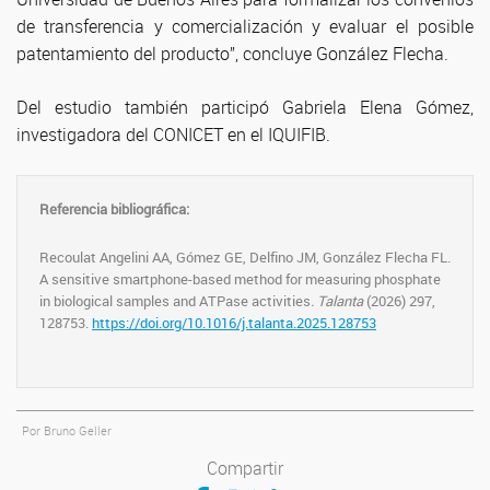
de transferencia y comercialización y evaluar el posible
patentamiento del producto”, concluye González Flecha.
Del estudio también participó Gabriela Elena Gómez,
investigadora del CONICET en el IQUIFIB.
Referencia bibliográfica:
Recoulat Angelini AA, Gómez GE, Delfino JM, González Flecha FL.
A sensitive smartphone-based method for measuring phosphate
in biological samples and ATPase activities
. Talanta
(2026) 297,
128753.
https://doi.org/10.1016/j.talanta.2025.128753
Por Bruno Geller
Compartir
Compartir en Facebook
Compartir en Twitter
Compartir en LinkedIn