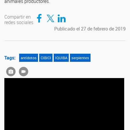
animales productores.
Compartir en Facebook
Compartir en Twitter
Compartir en LinkedIn
Compartir en
redes sociales
Publicado el 27 de febrero de 2019
Tags:
antídotos
CIBICI
IQUIBA
serpientes