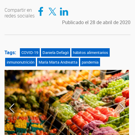
Compartir en Facebook
Compartir en Twitter
Compartir en LinkedIn
Compartir en
redes sociales
Publicado el 28 de abril de 2020
Tags:
COVID-19
Daniela Defagó
hábitos alimentarios
inmunonutrición
María Marta Andreatta
pandemia