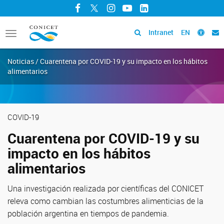
Facebook
Twitter
Instagram
YouTube
LinkedIn
Intranet
EN
Toggle
navigation
Noticias / Cuarentena por COVID-19 y su impacto en los hábitos
alimentarios
COVID-19
Cuarentena por COVID-19 y su
impacto en los hábitos
alimentarios
Una investigación realizada por científicas del CONICET
releva como cambian las costumbres alimenticias de la
población argentina en tiempos de pandemia.