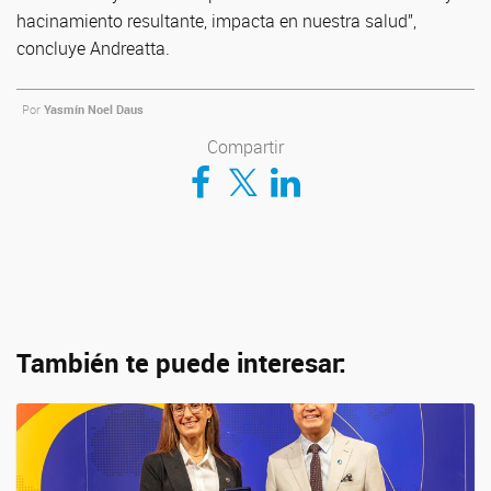
hacinamiento resultante, impacta en nuestra salud”,
concluye Andreatta.
Por
Yasmín Noel Daus
Compartir
Compartir en Facebook
Compartir en Twitter
Compartir en LinkedIn
También te puede interesar: