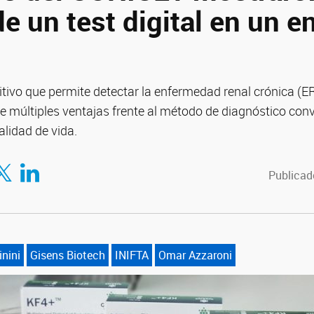
de un test digital en un 
itivo que permite detectar la enfermedad renal crónica (E
ne múltiples ventajas frente al método de diagnóstico con
alidad de vida.
tir en Facebook
mpartir en Twitter
Compartir en LinkedIn
Publicado
nini
Gisens Biotech
INIFTA
Omar Azzaroni