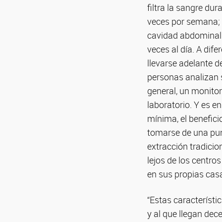
filtra la sangre du
veces por semana; y
cavidad abdominal 
veces al día. A dife
llevarse adelante d
personas analizan s
general, un monitor
laboratorio. Y es e
mínima, el benefici
tomarse de una pun
extracción tradicion
lejos de los centro
en sus propias cas
“Estas característi
y al que llegan dec