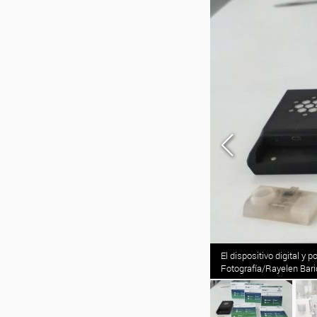
El dispositivo digital y
 cambiar la vida de muchas personas.
Fotografía/Rayelen Bari