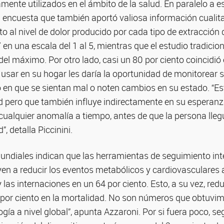
ente utilizados en el ámbito de la salud. En paralelo a est
 encuesta que también aportó valiosa información cualita
to al nivel de dolor producido por cada tipo de extracción 
7 en una escala del 1 al 5, mientras que el estudio tradicio
el máximo. Por otro lado, casi un 80 por ciento coincidió
 usar en su hogar les daría la oportunidad de monitorear 
en que se sientan mal o noten cambios en su estado. “Est
d pero que también influye indirectamente en su esperanz
r cualquier anomalía a tiempo, antes de que la persona l
”, detalla Piccinini.
undiales indican que las herramientas de seguimiento int
yen a reducir los eventos metabólicos y cardiovasculares 
y las internaciones en un 64 por ciento. Esto, a su vez, re
 por ciento en la mortalidad. No son números que obtuvim
logía a nivel global”, apunta Azzaroni. Por si fuera poco, 