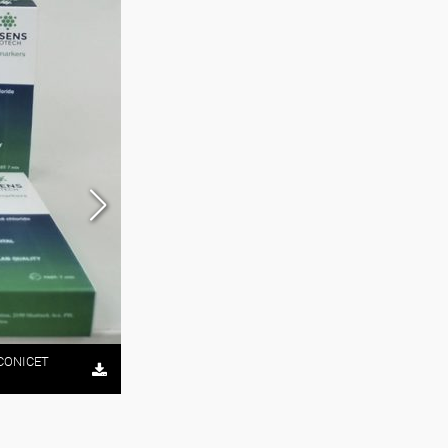
: CONICET
Los resultados del estudio se publicaron en un inform