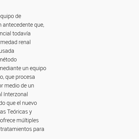
equipo de
n antecedente que,
ncial todavía
ermedad renal
ausada
 método
 mediante un equipo
o, que procesa
por medio de un
l Interzonal
do que el nuevo
cas Teóricas y
, ofrece múltiples
s tratamientos para