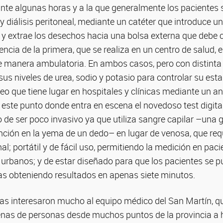
rante algunas horas y a la que generalmente los pacientes
 diálisis peritoneal, mediante un catéter que introduce un
y extrae los desechos hacia una bolsa externa que debe 
rencia de la primera, que se realiza en un centro de salud,
e manera ambulatoria. En ambos casos, pero con distinta 
us niveles de urea, sodio y potasio para controlar su est
eo que tiene lugar en hospitales y clínicas mediante un a
n este punto donde entra en escena el novedoso test digital
o de ser poco invasivo ya que utiliza sangre capilar –una 
ción en la yema de un dedo– en lugar de venosa, que req
al; portátil y de fácil uso, permitiendo la medición en pac
s urbanos; y de estar diseñado para que los pacientes se 
as obteniendo resultados en apenas siete minutos.
cas interesaron mucho al equipo médico del San Martín, qu
enas de personas desde muchos puntos de la provincia a h