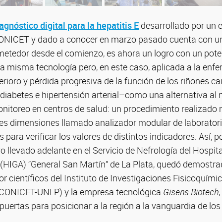
agnóstico digital para la hepatitis E
desarrollado por un 
CONICET y dado a conocer en marzo pasado cuenta con u
etedor desde el comienzo, es ahora un logro con un pote
la misma tecnología pero, en este caso, aplicada a la enf
rioro y pérdida progresiva de la función de los riñones c
 diabetes e hipertensión arterial–como una alternativa al
nitoreo en centros de salud: un procedimiento realizado
es dimensiones llamado analizador modular de laboratori
 para verificar los valores de distintos indicadores. Así, 
 llevado adelante en el Servicio de Nefrología del Hospita
(HIGA) “General San Martín” de La Plata, quedó demostra
or científicos del Instituto de Investigaciones Fisicoquími
, CONICET-UNLP) y la empresa tecnológica
Gisens Biotech
 puertas para posicionar a la región a la vanguardia de lo