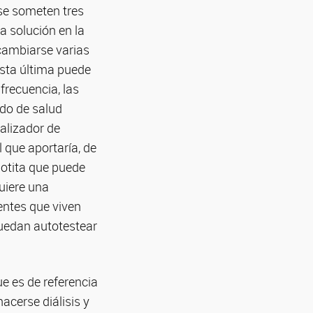
 se someten tres
a solución en la
cambiarse varias
 esta última puede
frecuencia, las
ado de salud
nalizador de
 que aportaría, de
gotita que puede
uiere una
ientes que viven
puedan autotestear
e es de referencia
acerse diálisis y