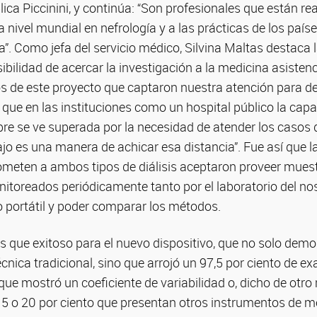
plica Piccinini, y continúa: “Son profesionales que están r
a nivel mundial en nefrología y a las prácticas de los paíse
a”. Como jefa del servicio médico, Silvina Maltas destaca 
sibilidad de acercar la investigación a la medicina asisten
s de este proyecto que captaron nuestra atención para de
 que en las instituciones como un hospital público la cap
re se ve superada por la necesidad de atender los casos q
jo es una manera de achicar esa distancia”. Fue así que la
ometen a ambos tipos de diálisis aceptaron proveer muest
itoreados periódicamente tanto por el laboratorio del 
co portátil y poder comparar los métodos.
s que exitoso para el nuevo dispositivo, que no solo demos
cnica tradicional, sino que arrojó un 97,5 por ciento de ex
 que mostró un coeficiente de variabilidad o, dicho de otr
 15 o 20 por ciento que presentan otros instrumentos de m