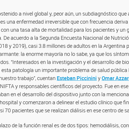
tenido a nivel global y, peor aún, un subdiagnóstico qu
es una enfermedad irreversible que con frecuencia deriva
, con una tasa alta de mortalidad para los pacientes y un
ida. De acuerdo a la Segunda Encuesta Nacional de Nutric
2018 y 2019), casi 3.8 millones de adultos en la Argentina
larmante: la enorme mayoría no lo sabe, ya que los sínto
os. “Interesados en la investigación y el desarrollo de bi
n esta patología un importante problema de salud pública 
nuestro trabajo”, cuentan
Esteban Piccinini
y
Omar Azzar
NIFTA y responsables científicos del proyecto. Fue en es
an en el desarrollo del dispositivo junto con la mencion
hospital y comenzaron a delinear el estudio clínico que fi
si 70 pacientes que se realizan diálisis en ese centro de s
lazo de la función renal es de dos tipos: hemodiálisis, co