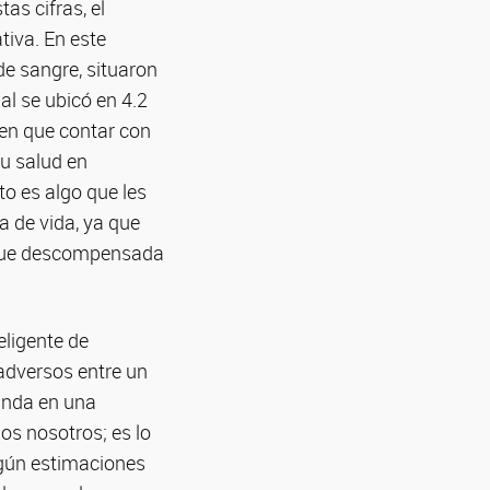
as cifras, el
tiva. En este
de sangre, situaron
nal se ubicó en 4.2
 en que contar con
su salud en
o es algo que les
a de vida, ya que
legue descompensada
eligente de
adversos entre un
dunda en una
os nosotros; es lo
según estimaciones