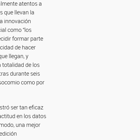
ealmente atentos a
s que llevan la
la innovación
cial como “los
cidir formar parte
acidad de hacer
ue llegan, y
 totalidad de los
ras durante seis
nosocomio como por
tró ser tan eficaz
actitud en los datos
o modo, una mejor
edición