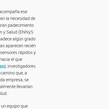
e acompaña ese
 en la necesidad de
 gran padecimiento
ión y Salud (ENNyS
 padece algún grado
mas aparecen recién
osensores rápidos y
hacia el que
oni
, investigadores
e camino que, a
ada empresa, se
nalmente llevarían
alud.
n un equipo que