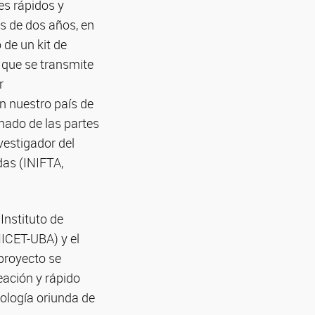
es rápidos y
s de dos años, en
 de un kit de
 que se transmite
r
en nuestro país de
nado de las partes
nvestigador del
das (INIFTA,
Instituto de
ICET-UBA) y el
 proyecto se
reación y rápido
nología oriunda de