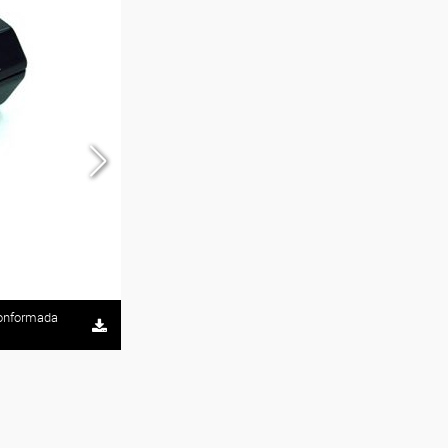
 conformada
Esteban Piccinini (izq.) y Omar Azzaroni (der.) son re