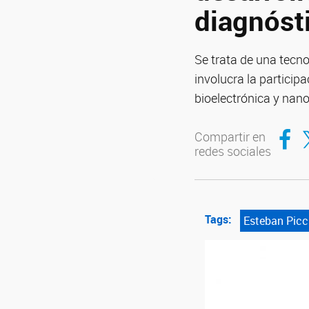
diagnósti
Se trata de una tecnol
involucra la particip
bioelectrónica y nan
Compar
Co
Compartir en
redes sociales
Tags:
Esteban Picci