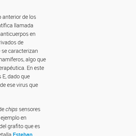
anterior de los
tífica llamada
oanticuerpos en
rivados de
 se caracterizan
mamíferos, algo que
erapéutica. En este
s E, dado que
de ese virus que
 de
chips
sensores
r ejemplo en
el grafito que es
etalla
Esteban