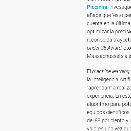
Piccinini
, investig
añade que “esto perm
cuenta en la última
optimizar la precis
reconocida trayecto
Under 35 Award
, ot
Massachussets a j
El
machine learning
la Inteligencia Art
“aprendan” a reali
experiencia. En es
algoritmo para pote
equipos científicos,
del 89 por ciento y
valores una vez que