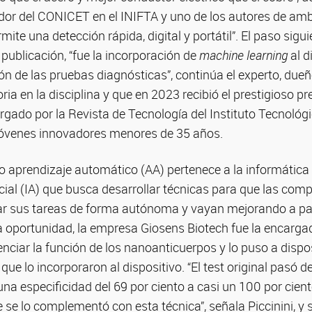
ador del CONICET en el INIFTA y uno de los autores de amb
ite una detección rápida, digital y portátil”. El paso sigui
 publicación, “fue la incorporación de
machine learning
al d
ión de las pruebas diagnósticas”, continúa el experto, due
ria en la disciplina y que en 2023 recibió el prestigioso p
orgado por la Revista de Tecnología del Instituto Tecnológ
óvenes innovadores menores de 35 años.
o aprendizaje automático (AA) pertenece a la informática
ificial (IA) que busca desarrollar técnicas para que las co
zar sus tareas de forma autónoma y vayan mejorando a par
ta oportunidad, la empresa Giosens Biotech fue la encarga
nciar la función de los nanoanticuerpos y lo puso a dispo
 que lo incorporaron al dispositivo. “El test original pasó d
 una especificidad del 69 por ciento a casi un 100 por cie
 se lo complementó con esta técnica”, señala Piccinini, y s