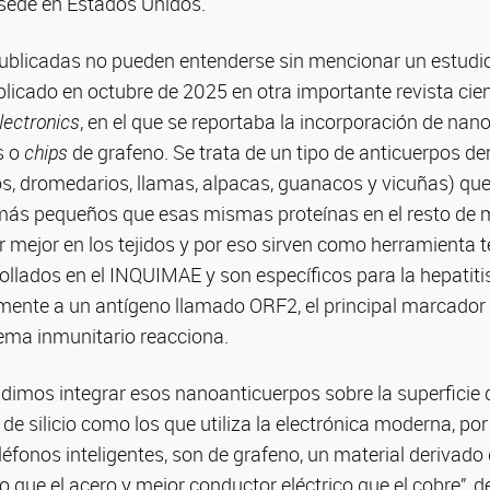
 sede en Estados Unidos.
ublicadas no pueden entenderse sin mencionar un estudio 
icado en octubre de 2025 en otra importante revista cien
lectronics
, en el que se reportaba la incorporación de nan
s o
chips
de grafeno. Se trata de un tipo de anticuerpos de
s, dromedarios, llamas, alpacas, guanacos y vicuñas) que
 más pequeños que esas mismas proteínas en el resto de 
r mejor en los tejidos y por eso sirven como herramienta t
ollados en el INQUIMAE y son específicos para la hepatiti
ente a un antígeno llamado ORF2, el principal marcador 
stema inmunitario reacciona.
udimos integrar esos nanoanticuerpos sobre la superficie
 de silicio como los que utiliza la electrónica moderna, po
fonos inteligentes, son de grafeno, un material derivado d
 que el acero y mejor conductor eléctrico que el cobre”, d