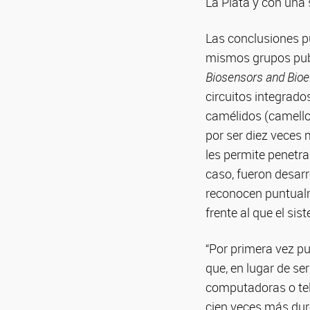
La Plata y con una
Las conclusiones p
mismos grupos publ
Biosensors and Bioe
circuitos integrado
camélidos (camello
por ser diez veces
les permite penetra
caso, fueron desarr
reconocen puntualm
frente al que el si
“Por primera vez p
que, en lugar de ser
computadoras o telé
cien veces más duro