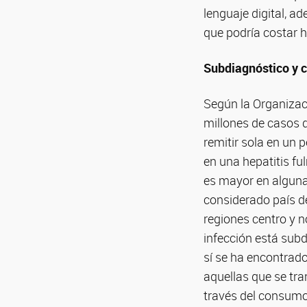
lenguaje digital, a
que podría costar 
Subdiagnóstico y 
Según la Organizaci
millones de casos 
remitir sola en un
en una hepatitis fu
es mayor en alguna
considerado país d
regiones centro y n
infección está sub
sí se ha encontrado 
aquellas que se tr
través del consumo