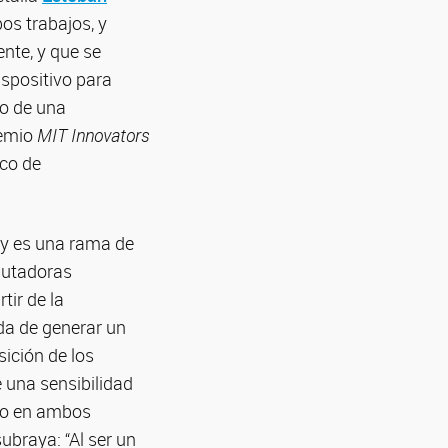
os trabajos, y
ente, y que se
ispositivo para
ño de una
remio
MIT Innovators
ico de
 y es una rama de
mputadoras
tir de la
da de generar un
sición de los
e una sensibilidad
nto en ambos
ubraya: “Al ser un