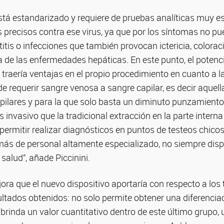
stá estandarizado y requiere de pruebas analíticas muy e
precisos contra ese virus, ya que por los síntomas no pu
titis o infecciones que también provocan ictericia, colorac
ca de las enfermedades hepáticas. En este punto, el potenci
n traería ventajas en el propio procedimiento en cuanto a l
 requerir sangre venosa a sangre capilar, es decir aquell
ilares y para la que solo basta un diminuto punzamiento
nvasivo que la tradicional extracción en la parte interna 
permitir realizar diagnósticos en puntos de testeos chicos 
ás de personal altamente especializado, no siempre dispo
salud”, añade Piccinini.
jora que el nuevo dispositivo aportaría con respecto a los 
ultados obtenidos: no solo permite obtener una diferencia
e brinda un valor cuantitativo dentro de este último grupo