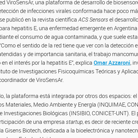
ed ViroSensAr, una plataforma de desarrollo de biosensor
 detección de infecciones virales conformada hace poco má
e publicó en la revista científica
ACS Sensors
el desarrollo
l para hepatitis E, una enfermedad emergente en Argentina
iante el consumo de agua contaminada, y que suele esta
Como el sentido de la red tiene que ver con la detección 
endidas y de importancia sanitaria, el trabajo mancomu
en el interés por la hepatitis E”, explica
Omar Azzaroni
, i
tuto de Investigaciones Fisicoquímicas Teóricas y Aplica
oordinador de ViroSensAr.
 la plataforma está integrada por otros dos espacios: el 
los Materiales, Medio Ambiente y Energía (INQUIMAE, CON
de Investigaciones Biológicas (INSIBIO, CONICET-UNT). El
rticipación de una empresa
startup
, es decir de reciente c
a Gisens Biotech, dedicada a la bioelectrónica y nanotec