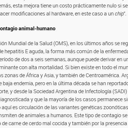
demás, esta mejora tiene un costo prácticamente nulo si s
hacer modificaciones al hardware, en este caso a un
chip
”.
contagio animal-humano
ón Mundial de la Salud (OMS), en los últimos años se reg
de hepatitis E aguda, la forma más común de la enfermed
 período de dos a seis semanas, aunque puede derivar en u
lminante con alta mortalidad. Si bien existe en todo el mu
s zonas de África y Asia, y también de Centroamérica. Ar
e baja endemia, pero en la última década se han reportad
orte, y desde la Sociedad Argentina de Infectología (SADI)
diagnosticada y que la mayoría de los casos permanece si
aquí es circulación de las variantes genéticas zoonóticas d
ansmiten de animales a humanos. Este tipo de contagio se
 de carne de cerdo mal cocida y también por la presencia