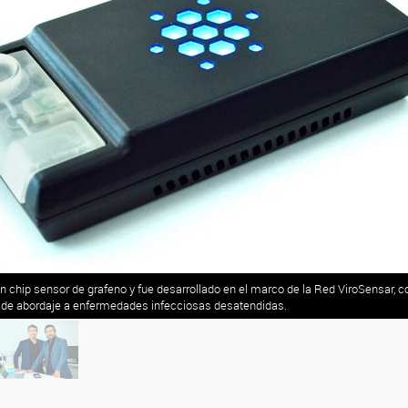
 un chip sensor de grafeno y fue desarrollado en el marco de la Red ViroSensar,
s de abordaje a enfermedades infecciosas desatendidas.