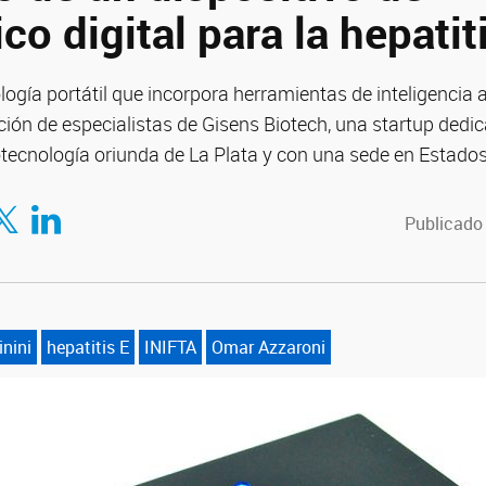
co digital para la hepatit
ogía portátil que incorpora herramientas de inteligencia ar
ación de especialistas de Gisens Biotech, una startup dedic
otecnología oriunda de La Plata y con una sede en Estado
tir en Facebook
mpartir en Twitter
Compartir en LinkedIn
Publicado
nini
hepatitis E
INIFTA
Omar Azzaroni