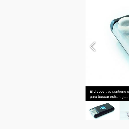
El dispositivo contiene
roSensar en el INIFTA
para buscar estrategia