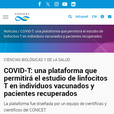
Facebook
Twitter
Instagram
YouTube
LinkedIn
Intranet
EN
Toggle
navigation
Noticias / COVID-T: una plataforma que permitirá el estudio de
linfocitos T en individuos vacunados y pacientes recuperados
CIENCIAS BIOLÓGICAS Y DE LA SALUD
COVID-T: una plataforma que
permitirá el estudio de linfocitos
T en individuos vacunados y
pacientes recuperados
La plataforma fue diseñada por un equipo de científicas y
científicos del CONICET.