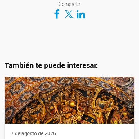
Compartir
Compartir en Facebook
Compartir en Twitter
Compartir en LinkedIn
También te puede interesar:
7 de agosto de 2026