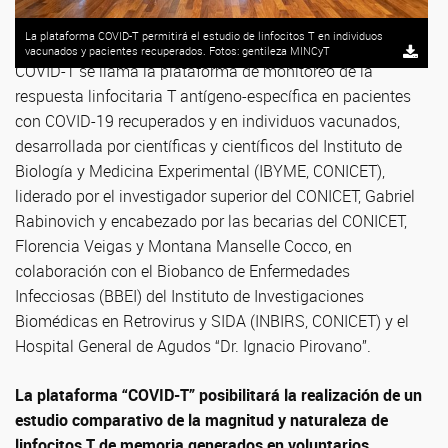
La plataforma COVID-T permitirá el estudio de linfocitos T en individuos
vacunados y pacientes recuperados. Fotos: gentileza MINCyT
COVID-T se llama la plataforma de monitoreo de la
respuesta linfocitaria T antígeno-específica en pacientes
con COVID-19 recuperados y en individuos vacunados,
desarrollada por científicas y científicos del Instituto de
Biología y Medicina Experimental (IBYME, CONICET),
liderado por el investigador superior del CONICET, Gabriel
Rabinovich y encabezado por las becarias del CONICET,
Florencia Veigas y Montana Manselle Cocco, en
colaboración con el Biobanco de Enfermedades
Infecciosas (BBEI) del Instituto de Investigaciones
Biomédicas en Retrovirus y SIDA (INBIRS, CONICET) y el
Hospital General de Agudos “Dr. Ignacio Pirovano”.
La plataforma “COVID-T” posibilitará la realización de un
estudio comparativo de la magnitud y naturaleza de
linfocitos T de memoria generados en voluntarios