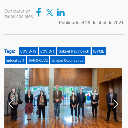
Compartir en Facebook
Compartir en Twitter
Compartir en LinkedIn
Compartir en
redes sociales
Publicado el 28 de abril de 2021
Tags:
COVID-19
COVID-T
Gabriel Rabinovich
IBYME
linfocitos T
SARS-CoV2
Unidad Coronavirus