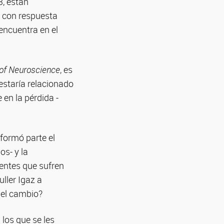
, están
N con respuesta
encuentra en el
 of Neuroscience
, es
estaría relacionado
en la pérdida -
formó parte el
os- y la
ientes que sufren
ller Igaz a
 el cambio?
 los que se les