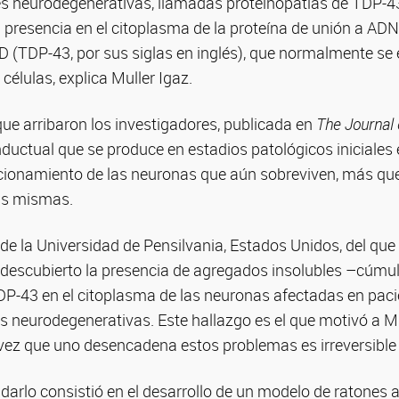
 neurodegenerativas, llamadas proteinopatías de TDP-43
 presencia en el citoplasma de la proteína de unión a AD
D (TDP-43, por sus siglas en inglés), que normalmente se 
células, explica Muller Igaz.
que arribaron los investigadores, publicada en
The Journal
nductual que se produce en estadios patológicos iniciales 
ncionamiento de las neuronas que aún sobreviven, más que 
as mismas.
e la Universidad de Pensilvania, Estados Unidos, del que 
 descubierto la presencia de agregados insolubles –cúmul
TDP-43 en el citoplasma de las neuronas afectadas en pac
 neurodegenerativas. Este hallazgo es el que motivó a Mu
vez que uno desencadena estos problemas es irreversible
darlo consistió en el desarrollo de un modelo de ratones a