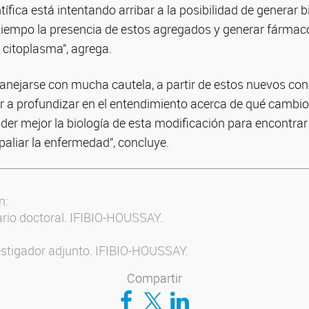
ífica está intentando arribar a la posibilidad de generar
tiempo la presencia de estos agregados y generar fármac
 citoplasma”, agrega.
nejarse con mucha cautela, a partir de estos nuevos co
a profundizar en el entendimiento acerca de qué cambio
der mejor la biología de esta modificación para encontra
 paliar la enfermedad”, concluye.
n:
rio doctoral. IFIBIO-HOUSSAY.
vestigador adjunto. IFIBIO-HOUSSAY.
Compartir
Compartir en Facebook
Compartir en Twitter
Compartir en LinkedIn