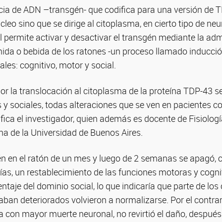
cia de ADN –transgén- que codifica para una versión de 
leo sino que se dirige al citoplasma, en cierto tipo de neu
 permite activar y desactivar el transgén mediante la adm
da o bebida de los ratones -un proceso llamado inducción
es: cognitivo, motor y social.
r la translocación al citoplasma de la proteína TDP-43 se
 y sociales, todas alteraciones que se ven en pacientes c
fica el investigador, quien además es docente de Fisiología
na de la Universidad de Buenos Aires.
én en el ratón de un mes y luego de 2 semanas se apagó, 
ías, un restablecimiento de las funciones motoras y cogni
ntaje del dominio social, lo que indicaría que parte de los 
ban deteriorados volvieron a normalizarse. Por el contrari
 con mayor muerte neuronal, no revirtió el daño, después