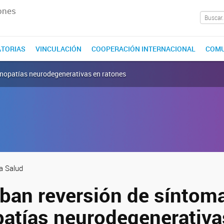
ones
TORIAS
VINCULACIÓN
COOPERACIÓN INTERNACIONAL
COMU
inopatías neurodegenerativas en ratones
la Salud
an reversión de síntom
patías neurodegenerativa