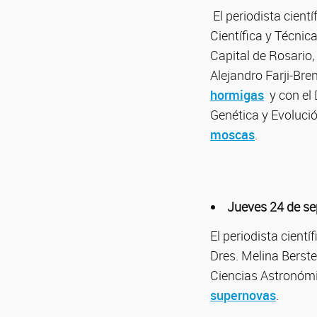
El periodista cient
Científica y Técnica
Capital de Rosario,
Alejandro Farji-Bre
hormigas
y con el 
Genética y Evoluci
moscas
.
Jueves 24 de s
El periodista cient
Dres. Melina Berst
Ciencias Astronómi
supernovas
.