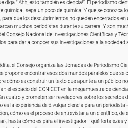
ue diga “¡Ahh, esto también es ciencia!”. El periodismo cien
e química…sepa un poco de química. Y que se conozca lo
n, para que los descubrimientos no queden encerrados en 
rcan muchos periodistas durante su carrera. Y son mucho
 del Consejo Nacional de Investigaciones Científicas y Té
os para dar a conocer sus investigaciones a la sociedad a
nédita, el Consejo organiza las Jornadas de Periodismo Cie
se propone encontrar esos dos mundos paralelos que se
bre cómo es construir un texto que apunte a un público n
ugar: el espacio del CONICET en la megamuestra de ciencia,
n cuatro y prometen ser reveladores sobre los secretos de
 es la experiencia de divulgar ciencia para un periodista
ón, cómo es el proceso de entrevistar a un científico, de e
ar-, hasta cómo es para el investigador –qué fortalezas y