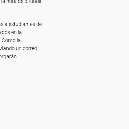
la hora de difundir
as a estudiantes de
ados en la
s. Como
la
nviando un correo
orgarán