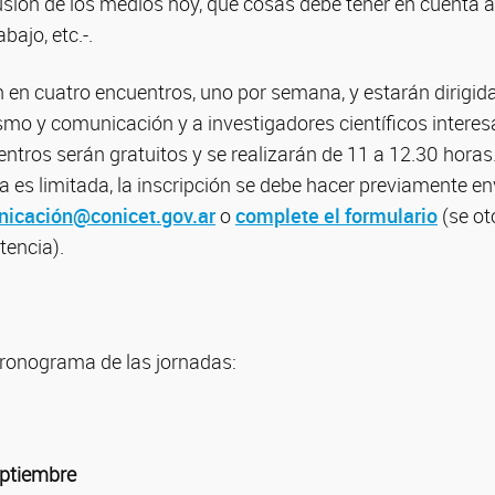
usión de los medios hoy, qué cosas debe tener en cuenta a 
ajo, etc.-.
 en cuatro encuentros, uno por semana, y estarán dirigid
smo y comunicación y a investigadores científicos interes
entros serán gratuitos y se realizarán de 11 a 12.30 hora
a es limitada, la inscripción se debe hacer previamente e
icación@conicet.gov.ar
o
complete el formulario
(se ot
tencia).
cronograma de las jornadas:
eptiembre