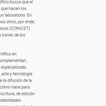
tífico busca que el
 que hacen los
un laboratorio. En
s otros, por ende,
cnicas (CONICET)
 través de los
ntífico en
 complementan,
o especializado
 arte y tecnología.
 la difusión de la
 -cómo hace para
scritura, de edición
 debilidades