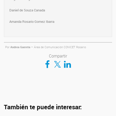
Daniel de Souza Canada
Amanda Rosario Gomez Ibarra
Por
Andrea Guereta
– Área de Comunicación CONICET Rosario
Compartir
Compartir en Facebook
Compartir en Twitter
Compartir en LinkedIn
También te puede interesar: