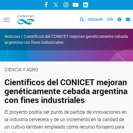
Facebook
Twitter
Instagram
YouTube
LinkedIn
Intranet
EN
Toggle
navigation
Noticias / Científicos del CONICET mejoran genéticamente cebada
argentina con fines industriales
CIENCIA Y AGRO
Científicos del CONICET mejoran
genéticamente cebada argentina
con fines industriales
El proyecto podría ser punto de partida de innovaciones en
la industria cervecera y de un incremento en la calidad de
un cultivo también empleado como recurso forrajero para