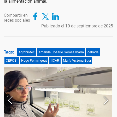
la alimentación animal.
Compartir en Facebook
Compartir en Twitter
Compartir en LinkedIn
Compartir en
redes sociales
Publicado el 19 de septiembre de 2025
Tags:
Agrobiotec
Amanda Rosario Gómez Ibarra
cebada
CEFOBI
Hugo Permingeat
IICAR
María Victoria Busi