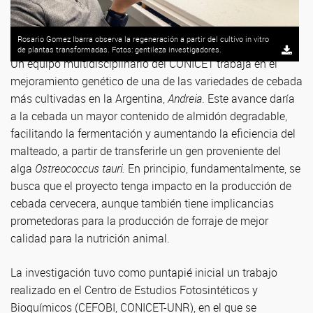
Rosario Gomez Ibarra observa la regeneración a partir del cultivo in vitro
de plantas transformadas. Fotos: gentileza investigadores.
Un equipo multidisciplinario del CONICET trabaja en el
mejoramiento genético de una de las variedades de cebada
más cultivadas en la Argentina,
Andreia
. Este avance daría
a la cebada un mayor contenido de almidón degradable,
facilitando la fermentación y aumentando la eficiencia del
malteado, a partir de transferirle un gen proveniente del
alga
Ostreococcus tauri.
En principio, fundamentalmente, se
busca que el proyecto tenga impacto en la producción de
cebada cervecera, aunque también tiene implicancias
prometedoras para la producción de forraje de mejor
calidad para la nutrición animal.
La investigación tuvo como puntapié inicial un trabajo
realizado en el Centro de Estudios Fotosintéticos y
Bioquímicos (CEFOBI, CONICET-UNR), en el que se