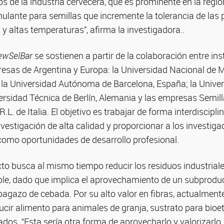
s de la industria cervecera, que es prominente en la reg
ulante para semillas que incremente la tolerancia de las
 y altas temperaturas”, afirma la investigadora..
ewSelBar
se sostienen a partir de la colaboración entre ins
sas de Argentina y Europa: la Universidad Nacional de Ma
; la Universidad Autónoma de Barcelona, España; la Unive
rsidad Técnica de Berlín, Alemania y las empresas Semilla
L. de Italia. El objetivo es trabajar de forma interdiscipli
vestigación de alta calidad y proporcionar a los investig
como oportunidades de desarrollo profesional.
to busca al mismo tiempo reducir los residuos industriale
ble, dado que implica el aprovechamiento de un subproduc
bagazo de cebada. Por su alto valor en fibras, actualmen
ducir alimento para animales de granja, sustrato para bioe
ados. “Esta sería otra forma de aprovecharlo y valorizarlo