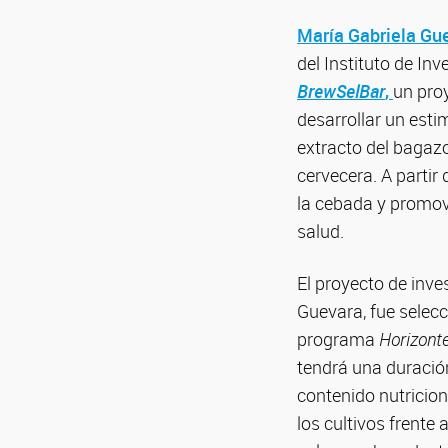
María Gabriela Gu
del Instituto de In
BrewSelBar
,
un proy
desarrollar un esti
extracto del bagaz
cervecera. A partir
la cebada y promov
salud.
El proyecto de inve
Guevara, fue selec
programa
Horizont
tendrá una duració
contenido nutricion
los cultivos frente 