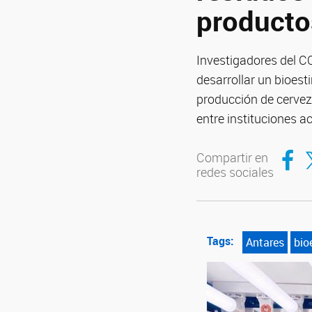
producto
Investigadores del C
desarrollar un bioest
producción de cervez
entre instituciones 
Compar
Co
Compartir en
redes sociales
Tags:
Antares
bio