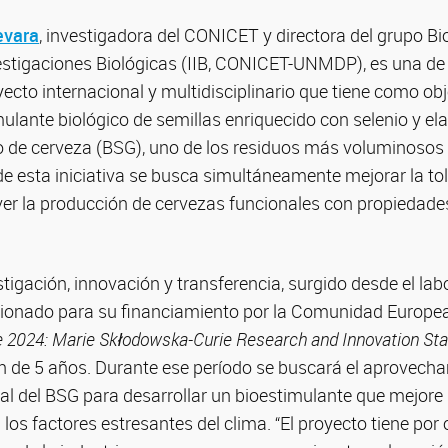
evara
, investigadora del CONICET y directora del grupo B
vestigaciones Biológicas (IIB, CONICET-UNMDP), es una de 
ecto internacional y multidisciplinario que tiene como obj
mulante biológico de semillas enriquecido con selenio y ela
o de cerveza (BSG), uno de los residuos más voluminosos d
 de esta iniciativa se busca simultáneamente mejorar la tol
er la producción de cervezas funcionales con propiedades
stigación, innovación y transferencia, surgido desde el lab
cionado para su financiamiento por la Comunidad Europea
e 2024: Marie Skłodowska-Curie Research and Innovation St
n de 5 años. Durante ese período se buscará el aprovecha
al del BSG para desarrollar un bioestimulante que mejore 
a los factores estresantes del clima. “El proyecto tiene por