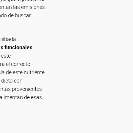
entan las emisiones
ando de buscar
 cebada
as funcionales
,
 este
ra el correcto
ia de este nutriente
 dieta con
antas provenientes
 alimentan de esas