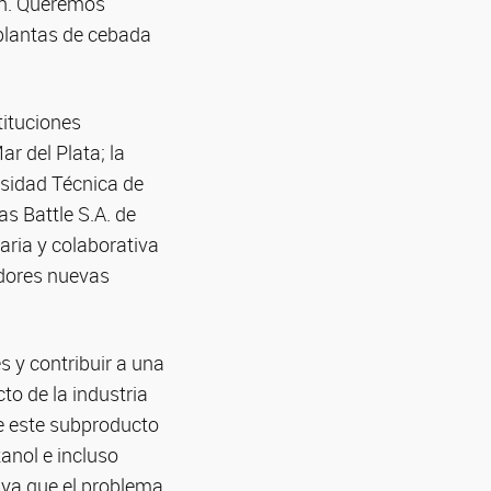
ión. Queremos
 plantas de cebada
tituciones
r del Plata; la
rsidad Técnica de
s Battle S.A. de
naria y colaborativa
adores nuevas
s y contribuir a una
to de la industria
te este subproducto
tanol e incluso
, ya que el problema