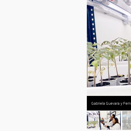
onales enriquecidas en selenio. Foto:
Gabriela Guevara y Fern