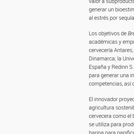
valor a subproducto
generar un bioestim
al estrés por sequía
Los objetivos de
Br
académicas y empre
cervecería Antares
Dinamarca; la Unive
España y Redinn S.R.
para generar una in
competencias, así 
El innovador proyec
agricultura sosteni
cervecera como el 
se utiliza para pro
harina para panific