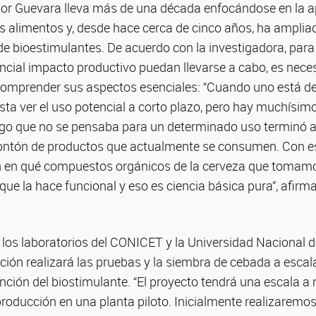
 por Guevara lleva más de una década enfocándose en la ap
os alimentos y, desde hace cerca de cinco años, ha amplia
 de bioestimulantes. De acuerdo con la investigadora, para
ncial impacto productivo puedan llevarse a cabo, es neces
comprender sus aspectos esenciales: “Cuando uno está de
sta ver el uso potencial a corto plazo, pero hay muchísim
lgo que no se pensaba para un determinado uso terminó a
ontón de productos que actualmente se consumen. Con e
n en qué compuestos orgánicos de la cerveza que tomamo
ue la hace funcional y eso es ciencia básica pura”, afirma 
los laboratorios del CONICET y la Universidad Nacional de
ción realizará las pruebas y la siembra de cebada a escala
ención del biostimulante. “El proyecto tendrá una escala a n
producción en una planta piloto. Inicialmente realizaremo