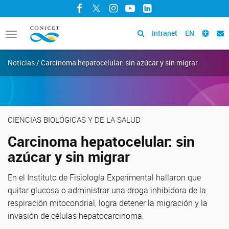
Facebook
Twitter
Instagram
YouTube
LinkedIn
Intranet
EN
Toggle
navigation
Noticias / Carcinoma hepatocelular: sin azúcar y sin migrar
CIENCIAS BIOLÓGICAS Y DE LA SALUD
Carcinoma hepatocelular: sin
azúcar y sin migrar
En el Instituto de Fisiología Experimental hallaron que
quitar glucosa o administrar una droga inhibidora de la
respiración mitocondrial, logra detener la migración y la
invasión de células hepatocarcinoma.