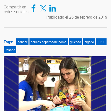
Compartir en Facebook
Compartir en Twitter
Compartir en LinkedIn
Compartir en
redes sociales
Publicado el 26 de febrero de 2019
Tags:
cancer
celulas hepatocarcinoma
glucosa
higado
IFISE
rosario