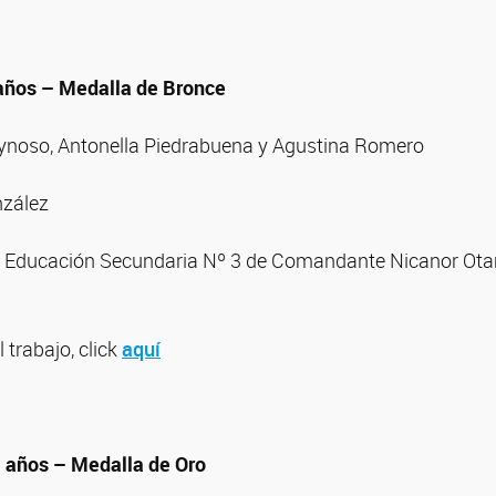
 años – Medalla de Bronce
ynoso, Antonella Piedrabuena y Agustina Romero
nzález
e Educación Secundaria Nº 3 de Comandante Nicanor Ota
l trabajo, click
aquí
1 años – Medalla de Oro