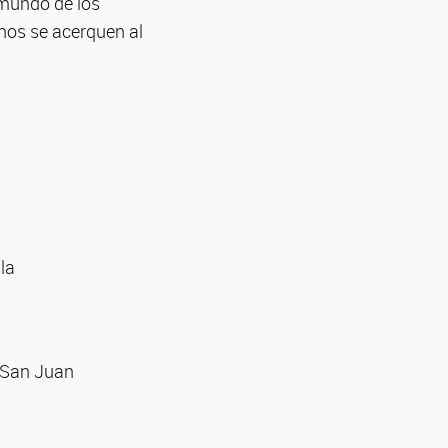
 mundo de los
nos se acerquen al
la
, San Juan