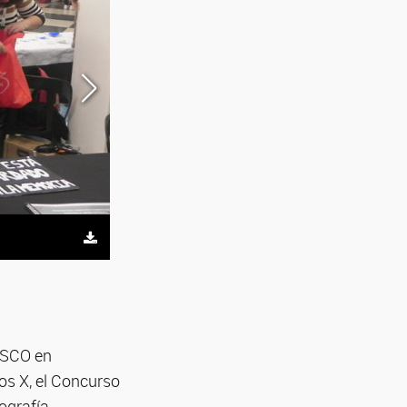
Ganadores del Concurso Internacional de Crecimiento 
NESCO en
os X, el Concurso
lografía