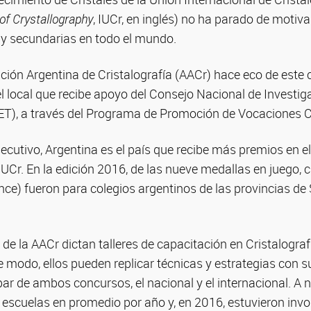
 of Crystallography
, IUCr, en inglés) no ha parado de motiv
 y secundarias en todo el mundo.
iación Argentina de Cristalografía (AACr) hace eco de este
l local que recibe apoyo del Consejo Nacional de Investig
T), a través del Programa de Promoción de Vocaciones Ci
ecutivo, Argentina es el país que recibe más premios en e
 IUCr. En la edición 2016, de las nueve medallas en juego, c
nce) fueron para colegios argentinos de las provincias de
de la AACr dictan talleres de capacitación en Cristalogra
te modo, ellos pueden replicar técnicas y estrategias con 
par de ambos concursos, el nacional y el internacional. A ni
 escuelas en promedio por año y, en 2016, estuvieron inv