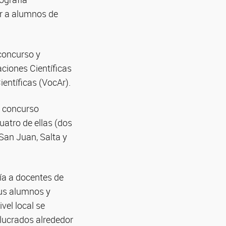
ar a alumnos de
 concurso y
aciones Científicas
entíficas (VocAr).
l concurso
uatro de ellas (dos
 San Juan, Salta y
fía a docentes de
sus alumnos y
vel local se
olucrados alrededor